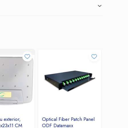
 exterior,
Optical Fiber Patch Panel
Cablu FT
8x23x11 CM
ODF Datamaxx
rola 305 