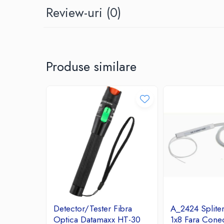
Review-uri
(0)
Ceasuri decorative
Componente si Accesorii Sisteme
si Panouri Fotovoltaice Solare
Decoratiuni, ornamente si articole
Craciun
Produse similare
Instalatii de Craciun
Feronerie si Accesorii
Suruburi, dibluri si accesorii uz general
Iluminat
Becuri
Becuri LED
Corpuri Iluminat interior
Lanterne
Proiectoare LED
Scule Electrice si Unelte
Detector/Tester Fibra
A_2424 Splite
Pistoale de Lipit
Optica Datamaxx HT-30
1x8 Fara Cone