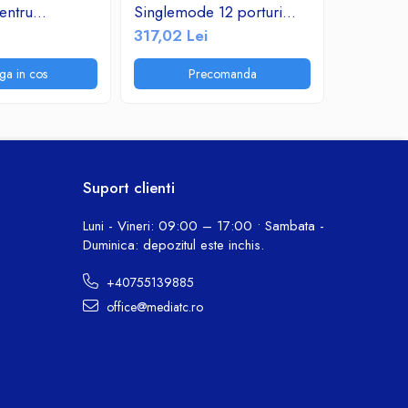
entru
Singlemode 12 porturi
279,82 
atii sau
SC/APC simplex 1U
317,02 Lei
ectrice IP65
Complet Echipat
ga in cos
Precomanda
P
Suport clienti
Luni - Vineri: 09:00 – 17:00 • Sambata -
Duminica: depozitul este inchis.
+40755139885
office@mediatc.ro