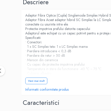
Descriere
Birotica & Papetarie
Accesorii Birou
Distrugatoare documente si
Adaptor Fibra Optica (Cupla) Singlemode Simplex Hybri
accesorii
Adaptor Fibra Acest adaptor hibrid SC Simplex la LC Simplex
conectate cu usurinta intre ele.
Laminatoare
Protectie impotriva prafului datorita capacului
Adaptorul este echipat cu un capac potrivit pentru a proteja 
Canal cablu cu adeziv
Specificatii
Canal Cablu fara adeziv
• Conectori:
1 x SC Simplex tata- 1 x LC Simplex mama
Casa, Gradina si Bricolaj
• Pierdere introducere < 0,3 dB
Articole antidaunatori gradina
• Pierdere de retur > 50 dB
• Manson din ceramica
Bannere si ghirlande luminoase
• Cu capac de protectie impotriva prafului
decorative
• Temperatura in stare de functionare: -40 °C ~ 75 °C
• Culoare: albastru
Brichete
• Material: plastic
Vezi mai mult
Casa Inteligenta
• Dimensiuni (LxlxI): aprox. 45,9 x 9,5 x 8,9 mm
Cerinte de sistem
Intrerupatoare digitale
Informatii conformitate produs
• Un port SC Simplex mama disponibil
• Un port tata LC Simplex liber
Panouri intrerupatoare si prize smart
Pachetul contine
Caracteristici
Prize Smart
• Adaptor fibra opticaOptica (Cupla) Simplex SC/UPC tat
Telecomenzi intrerupatoare digitale