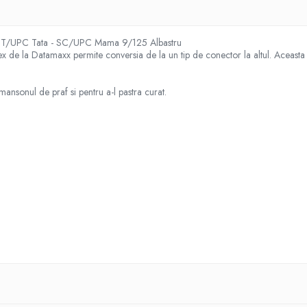
d ST/UPC Tata - SC/UPC Mama 9/125 Albastru
 de la Datamaxx permite conversia de la un tip de conector la altul. Aceasta i
mansonul de praf si pentru a-l pastra curat.
a - LC/UPC Mama