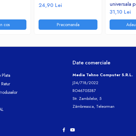
universala p
24,90 Lei
telecomunic
31,10 Lei
instalatii el
n cos
Precomanda
Adau
Date comerciale
Media Tehno Computer S.R.L.
 Plata
J34/718/2022
e Retur
RO46705387
Produselor
Str. Zambilelor, 5
Zâmbreasca, Teleorman
AL