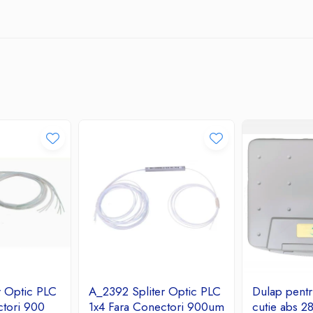
r Optic PLC
A_2392 Spliter Optic PLC
Dulap pentru
ctori 900
1x4 Fara Conectori 900um
cutie abs 2