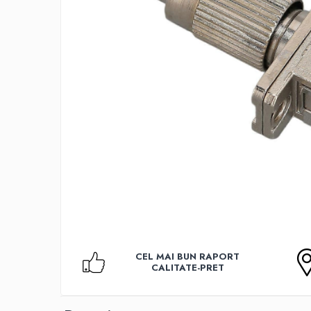
Accesorii TV
Telecomenzi
Altele
Aparate de gatit cu aburi
Auto, Moto & RCA
Electronice Auto
Accesorii Statii Radio
Reparatii si echipamente auto
Echipamente pentru atelier
Scule Auto
Baterii Si Acumulatori
Acumulatori
Baterii
CEL MAI BUN RAPORT
Baterii pentru Aparate Auditive
CALITATE-PRET
Incarcatoare Baterii