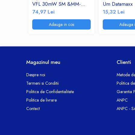
Termoizolatii si accesorii
VFL 30mW SM &MM-
Um Datamaxx
Visual Fault Locator
Ventilatie si Climatizare
74,97 Lei
15,32 Lei
650nm corp de aluminiu
Accesorii climatizare
Adauga in cos
Adauga i
Aeroterme
Purificatoare si umidificatoare aer
Ventilatoare
Componente PC
Hard Disk-uri
Magazinul meu
Clienti
Memorii RAM
Despre noi
Metode de
Rack Hard-Disk
Termeni si Conditii
Politica d
Solid State Drive SSD-uri interne
Politica de Confidentialitate
Garantia 
Doze Rigips
Politica de livrare
ANPC
Doze Zidarie
Contact
ANPC - S
Electrocasnice
Aspiratoare
De Bucatarie