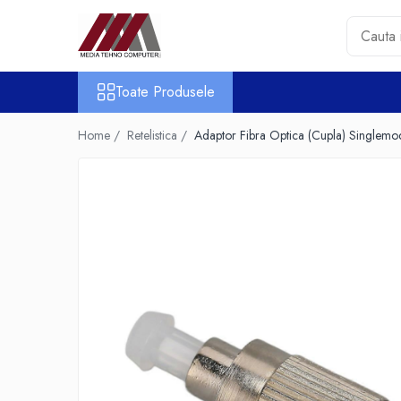
Toate Produsele
Toate Produsele
Accesorii PC & Software
HUB-uri USB
Home /
Retelistica /
Adaptor Fibra Optica (Cupla) Single
Periferice
Boxe PC
Card Reader
Casti & Microfoane
Mouse
Tastaturi
Unitati Optice Externe
Webcam
Software
Surse
Accesorii Streaming