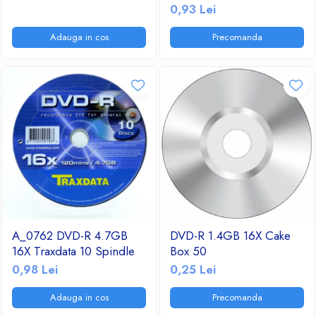
0,93 Lei
Ventilatoare
Adauga in cos
Precomanda
A_0762 DVD-R 4.7GB
DVD-R 1.4GB 16X Cake
16X Traxdata 10 Spindle
Box 50
0,98 Lei
0,25 Lei
Adauga in cos
Precomanda