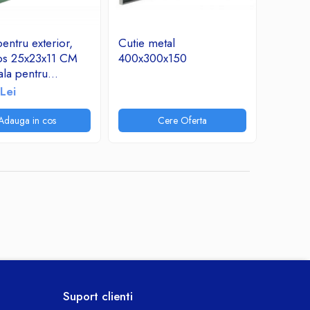
entru exterior,
Cutie metal
abs 25x23x11 CM
400x300x150
ala pentru
unicatii sau
Lei
ii electrice cu
panou IP65
Adauga in cos
Cere Oferta
Suport clienti