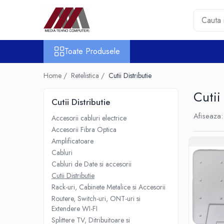
Toate Produsele
Toate Produsele
Accesorii PC & Software
HUB-uri USB
Home /
Retelistica /
Cutii Distributie
Periferice
Cutii
Boxe PC
Cutii Distributie
Card Reader
Afiseaza:
Accesorii cabluri electrice
Casti & Microfoane
Accesorii Fibra Optica
Mouse
Amplificatoare
Tastaturi
Cabluri
Unitati Optice Externe
Cabluri de Date si accesorii
Cutii Distributie
Webcam
Rack-uri, Cabinete Metalice si Accesorii
Software
Routere, Switch-uri, ONT-uri si
Surse
Extendere WI-FI
Accesorii Streaming
Splittere TV, Ditribuitoare si