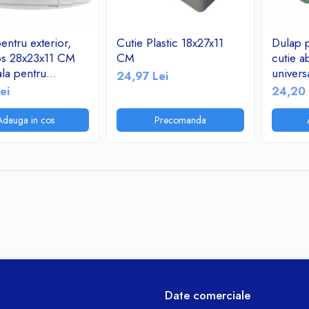
entru exterior,
Cutie Plastic 18x27x11
Dulap p
bs 28x23x11 CM
CM
cutie 
ala pentru
univers
24,97 Lei
unicatii sau
telecom
ei
24,20 
ii electrice IP65
instalat
contra
Adauga in cos
Precomanda
Date comerciale