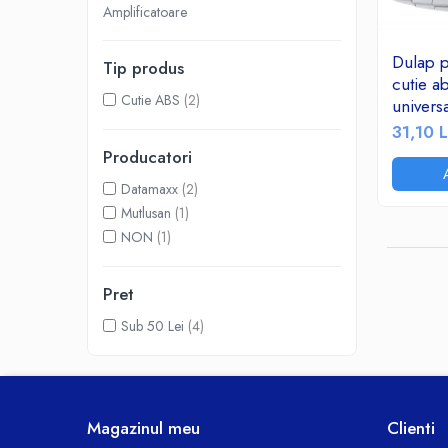
Amplificatoare
Accesorii TV
Telecomenzi
Dulap p
Tip produs
Altele
cutie a
Cutie ABS
(2)
Aparate de gatit cu aburi
univers
telecom
Auto, Moto & RCA
31,10 L
instalat
Electronice Auto
Producatori
Accesorii Statii Radio
Datamaxx
(2)
Reparatii si echipamente auto
Mutlusan
(1)
NON
(1)
Echipamente pentru atelier
Scule Auto
Pret
Baterii Si Acumulatori
Acumulatori
Sub 50 Lei
(4)
Baterii
Baterii pentru Aparate Auditive
Incarcatoare Baterii
Magazinul meu
Clienti