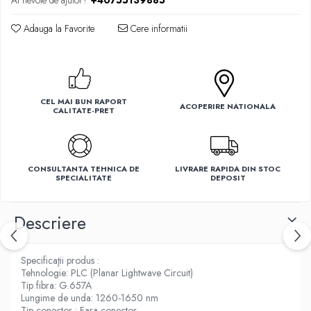
Ai nevoie de ajutor?
+40755139885
Ventilatoare
Adauga la Favorite
Cere informatii
CEL MAI BUN RAPORT
ACOPERIRE NATIONALA
CALITATE-PRET
CONSULTANTA TEHNICA DE
LIVRARE RAPIDA DIN STOC
SPECIALITATE
DEPOSIT
Descriere
Specificaţii produs :
Tehnologie: PLC (Planar Lightwave Circuit)
Tip fibra: G.657A
Lungime de unda: 1260-1650 nm
Tip conector : Fara conector