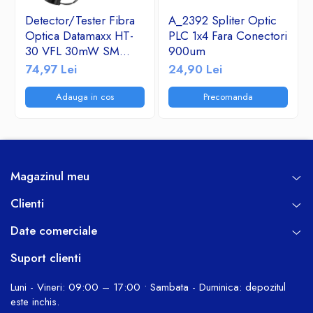
Detector/Tester Fibra
A_2392 Spliter Optic
Optica Datamaxx HT-
PLC 1x4 Fara Conectori
30 VFL 30mW SM
900um
&MM- Visual Fault
74,97 Lei
24,90 Lei
Locator 650nm corp
de aluminiu
Adauga in cos
Precomanda
Magazinul meu
Clienti
Date comerciale
Suport clienti
Luni - Vineri: 09:00 – 17:00 • Sambata - Duminica: depozitul
este inchis.