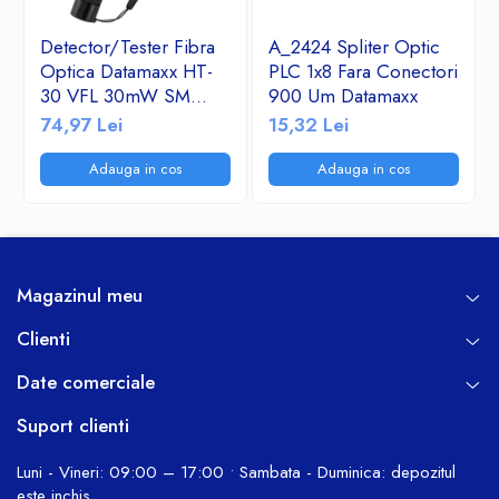
Detector/Tester Fibra
A_2424 Spliter Optic
Optica Datamaxx HT-
PLC 1x8 Fara Conectori
30 VFL 30mW SM
900 Um Datamaxx
&MM- Visual Fault
74,97 Lei
15,32 Lei
Locator 650nm corp
de aluminiu
Adauga in cos
Adauga in cos
Magazinul meu
Clienti
Date comerciale
Suport clienti
Luni - Vineri: 09:00 – 17:00 • Sambata - Duminica: depozitul
este inchis.