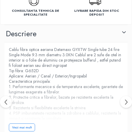
Ventilatoare
CONSULTANTA TEHNICA DE
LIVRARE RAPIDA DIN STOC
SPECIALITATE
DEPOSIT
Descriere
Cablu fibra optica aeriana Datamaxx GYXTW Single tube 24 fire
Single Mode 9.3 mm diametru 3.0KN Cablul are 2 sufe de otel in
interior si o folie de aluminiu ce protejeaza bufferul , astfel putand
fi folosit aerian sau direct ingropat
Tip fibra: G652D
Aplicare: Aerian / Canal / Exterior/Ingropabil
Caracteristica principala:
1. Performante mecanice si de temperatura excelente, garantate de
lungimea exagerata a fibrelor.
2. Protectie critica a fibrelor, bazata pe rezistenta excelenta la
hidroliza.
3. Rezistenta si flexibilitate excelente la strivire.
4. PSP imbunatateste rezistenta la zdrobire a cablului, rezistenta la
impact si rezistenta la umiditate.
5. Doua fire de otel paralele asigura rezistenta la tractiune.
Vezi mai mult
6. Prevenire excelenta la ultraviolete cu teaca de PE PE diametru