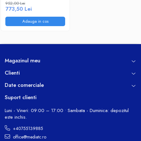
5400 RPM, 256Mb cache
952,00 Lei
Ventilatoare
773,50 Lei
SATA III 3.5"
Adauga in cos
Magazinul meu
Clienti
Date comerciale
Suport clienti
Luni - Vineri: 09:00 – 17:00 • Sambata - Duminica: depozitul
este inchis.
+40755139885
office@mediatc.ro