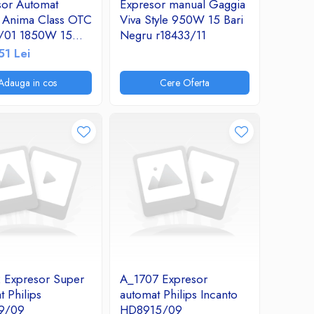
sor Automat
Expresor manual Gaggia
 Anima Class OTC
Viva Style 950W 15 Bari
/01 1850W 15
Negru r18433/11
rafa pentru lapte
51 Lei
ta 0.5L, rasnita
ca, optiaroma 5
Adauga in cos
Cere Oferta
 temperatura 3
Argintiu
 Expresor Super
A_1707 Expresor
 Philips
automat Philips Incanto
9/09
HD8915/09