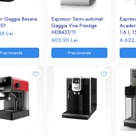
or Gaggia Besana
Expresor Semi-automat
Expres
/01
Gaggia Viva Prestige
Academ
HD8437/11
1.6 l, 1
38 Lei
Argint
603,90 Lei
6.622,
Precomanda
Precomanda