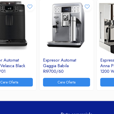
or Automat
Expresor Automat
Espress
Velasca Black
Gaggia Babila
Anna P
/01
RI9700/60
1200 W
Cere Oferta
Cere Oferta