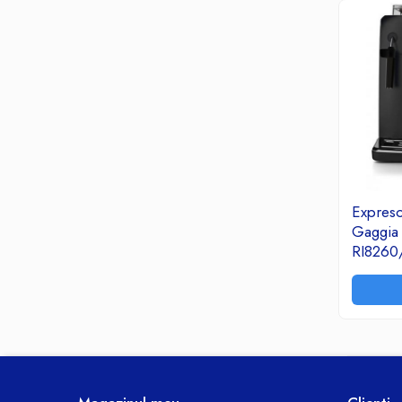
Termoizolatii si accesorii
Ventilatie si Climatizare
Accesorii climatizare
Aeroterme
Purificatoare si umidificatoare aer
Ventilatoare
Componente PC
Hard Disk-uri
Memorii RAM
Expres
Gaggia 
Rack Hard-Disk
RI8260
Solid State Drive SSD-uri interne
Doze Rigips
Doze Zidarie
Electrocasnice
Aspiratoare
De Bucatarie