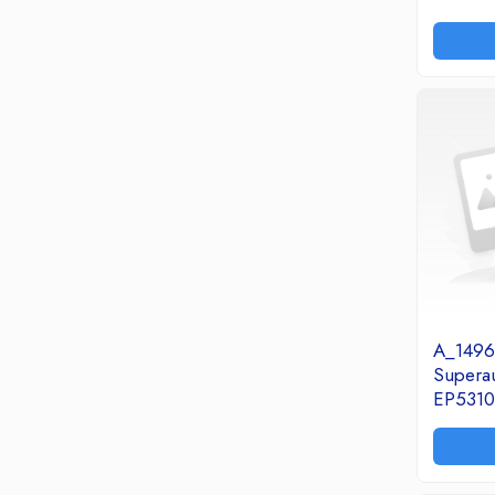
Ceasuri decorative
Componente si Accesorii Sisteme
si Panouri Fotovoltaice Solare
Decoratiuni, ornamente si articole
Craciun
Instalatii de Craciun
Feronerie si Accesorii
Suruburi, dibluri si accesorii uz general
Iluminat
Becuri
Becuri LED
A_1496
Corpuri Iluminat interior
Superau
Lanterne
EP5310
Proiectoare LED
Scule Electrice si Unelte
Pistoale de Lipit