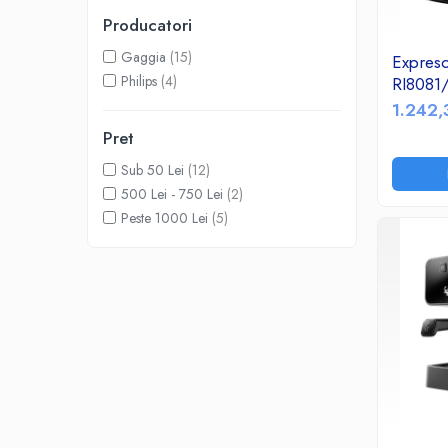
Accesorii TV
Producatori
Telecomenzi
Gaggia
(15)
Expres
Altele
Philips
(4)
RI8081
Aparate de gatit cu aburi
1.242,
Auto, Moto & RCA
Pret
Electronice Auto
Sub 50 Lei
(12)
Accesorii Statii Radio
500 Lei - 750 Lei
(2)
Reparatii si echipamente auto
Peste 1000 Lei
(5)
Echipamente pentru atelier
Scule Auto
Baterii Si Acumulatori
Acumulatori
Baterii
Baterii pentru Aparate Auditive
Incarcatoare Baterii