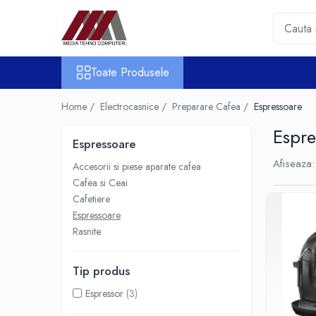
Toate Produsele
Toate Produsele
Accesorii PC & Software
HUB-uri USB
Home /
Electrocasnice /
Preparare Cafea /
Espressoare
Periferice
Espre
Boxe PC
Espressoare
Card Reader
Afiseaza:
Accesorii si piese aparate cafea
Casti & Microfoane
Cafea si Ceai
Mouse
Cafetiere
Tastaturi
Espressoare
Unitati Optice Externe
Rasnite
Webcam
Software
Tip produs
Surse
Espressor
(3)
Accesorii Streaming