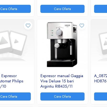
Cere Oferta
Cere Oferta
 Expresor
Expresor manual Gaggia
A_0872
tomat Philips
Viva Deluxe 15 bari
HD876
/10
Argintiu RI8435/11
Cere Oferta
Cere Oferta