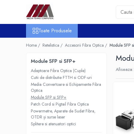
Toate Produsele
Toate Produsele
Accesorii PC & Software
HUB-uri USB
Home /
Retelistica /
Accesorii Fibra Optica /
Module SFP s
Periferice
Modu
Boxe PC
Module SFP si SFP+
Card Reader
Afiseaza:
Adaptoare Fibra Optica (Cuple)
Casti & Microfoane
Cutii de distributie FTTH si ODF-uri
Mouse
Media Convertoare si Echipamente Fibra
Tastaturi
Optica
Module SFP si SFP+
Unitati Optice Externe
Patch Cord si Pigtail Fibra Optica
Webcam
Powermetre, Aparate de Sudat Fibra,
Software
OTDR și surse laser
Surse
Splitere si atenuatori optici
Accesorii Streaming