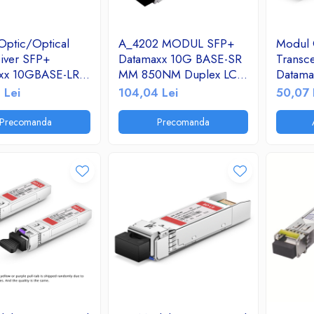
Optic/Optical
A_4202 MODUL SFP+
Modul 
iver SFP+
Datamaxx 10G BASE-SR
Transc
xx 10GBASE-LR
MM 850NM Duplex LC
Datama
 1310nm LC
MMF Module DOM
1310nm
 Lei
104,04 Lei
50,07 
 10Km
300m
DDM R
DM RX-SS-41310
Precomanda
Precomanda