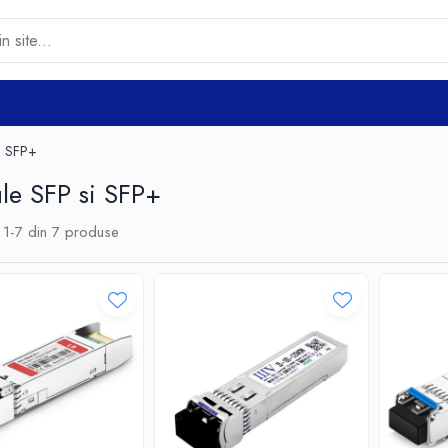
i SFP+
le SFP si SFP+
1-
7
din
7
produse