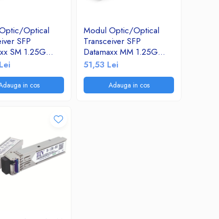
Optic/Optical
Modul Optic/Optical
eiver SFP
Transceiver SFP
xx SM 1.25G
Datamaxx MM 1.25G
 LC Duplex 20Km
850NM LC Duplex 550M
Lei
51,53 Lei
X-SS-21320
DDM RX-SM-285P5
Adauga in cos
Adauga in cos