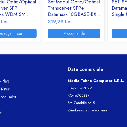
ul Optic/Optical
Set Modul Optic/Optical
SET S
iver SFP
Transceiver SFP+
Datama
axx WDM SM
Datamaxx 10GBASE-BX
Single
310/1550nm SC
WDM SM 10G
1310/
 Lei
319,29 Lei
20Km DDM RX-BS-
1270/1330nm LC BI-DI
conect
/RX-BS-25320S
20Km DDM/DOM RX-
directi
Adauga in cos
Precomanda
BS-42320/RX-BS-43220
2353S/
BIDI
Date comerciale
Media Tehno Computer S.R.L.
 Plata
J34/718/2022
e Retur
RO46705387
Produselor
Str. Zambilelor, 5
Zâmbreasca, Teleorman
AL