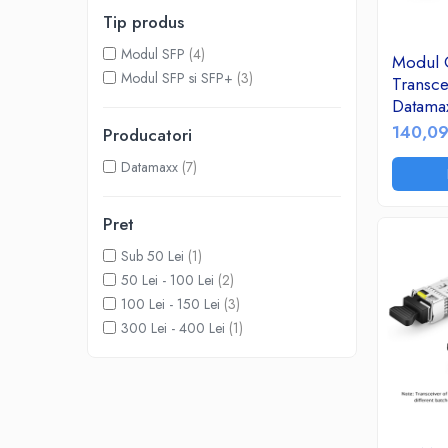
Accesorii TV
Tip produs
Telecomenzi
Modul SFP
(4)
Modul 
Altele
Modul SFP si SFP+
(3)
Transce
Aparate de gatit cu aburi
Datama
SM 10G
Auto, Moto & RCA
140,09
Producatori
Duplex
Electronice Auto
Datamaxx
(7)
DOM/D
Accesorii Statii Radio
Reparatii si echipamente auto
Pret
Echipamente pentru atelier
Sub 50 Lei
(1)
Scule Auto
50 Lei - 100 Lei
(2)
Baterii Si Acumulatori
100 Lei - 150 Lei
(3)
Acumulatori
300 Lei - 400 Lei
(1)
Baterii
Baterii pentru Aparate Auditive
Incarcatoare Baterii