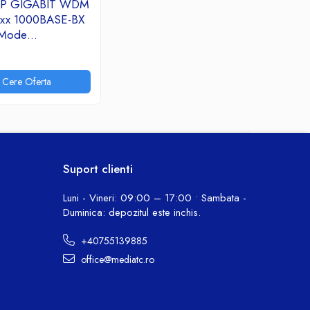
FP GIGABIT WDM
xx 1000BASE-BX
 Mode
1550NM 3KM
or SC DDM Bi
onal RX-BS-
Cere Oferta
RX-BS-2523S
Suport clienti
Luni - Vineri: 09:00 – 17:00 • Sambata -
Duminica: depozitul este inchis.
+40755139885
office@mediatc.ro