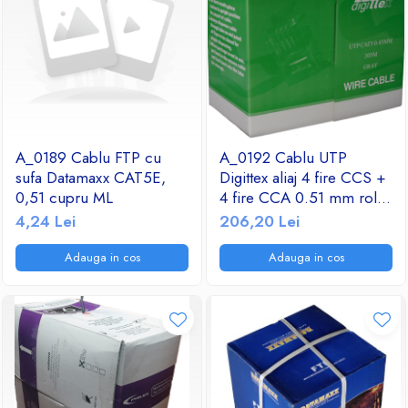
A_0189 Cablu FTP cu
A_0192 Cablu UTP
sufa Datamaxx CAT5E,
Digittex aliaj 4 fire CCS +
0,51 cupru ML
4 fire CCA 0.51 mm rola
305 metri
4,24 Lei
206,20 Lei
Adauga in cos
Adauga in cos