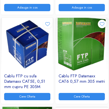
Ventilatoare
Adauga in cos
Adauga in cos
Cablu FTP cu sufa
Cablu FTP Datamaxx
Datamaxx CAT5E, 0,51
CAT6 0,57 mm 305 metri
mm cupru PE 305M
Cere Oferta
Cere Oferta