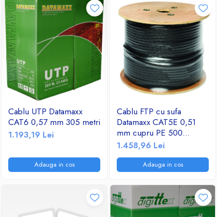
Cablu UTP Datamaxx
Cablu FTP cu sufa
CAT6 0,57 mm 305 metri
Datamaxx CAT5E 0,51
mm cupru PE 500
1.193,19 Lei
metri/rola
1.458,96 Lei
Adauga in cos
Adauga in cos