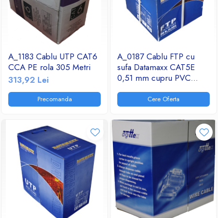
A_1183 Cablu UTP CAT6
A_0187 Cablu FTP cu
CCA PE rola 305 Metri
sufa Datamaxx CAT5E
0,51 mm cupru PVC
313,92 Lei
305M
Precomanda
Cere Oferta