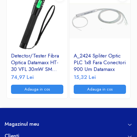
mentenanta si accesul rapid.
Dulapul este alegerea ideala pentru cei care cauta o solutie de
protectie avansata, estetica si functionala pentru echipamentele lor
electrice in spatiul exterior.
Detector/Tester Fibra
A_2424 Spliter Optic
Optica Datamaxx HT-
PLC 1x8 Fara Conectori
30 VFL 30mW SM
900 Um Datamaxx
&MM- Visual Fault
74,97 Lei
15,32 Lei
Locator 650nm corp
de aluminiu
Adauga in cos
Adauga in cos
Magazinul meu
Clienti