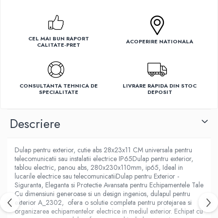
Ventilatoare
CEL MAI BUN RAPORT
ACOPERIRE NATIONALA
CALITATE-PRET
CONSULTANTA TEHNICA DE
LIVRARE RAPIDA DIN STOC
SPECIALITATE
DEPOSIT
Descriere
Dulap pentru exterior, cutie abs 28x23x11 CM universala pentru
telecomunicatii sau instalatii electrice IP65Dulap pentru exterior,
tablou electric, panou abs, 280x230x110mm, ip65, Ideal in
lucarile electrice sau telecomunicatiiDulap pentru Exterior -
Siguranta, Eleganta si Protectie Avansata pentru Echipamentele Tale
Cu dimensiuni generoase si un design ingenios, dulapul pentru
exterior A_2302, ofera o solutie completa pentru protejarea si
organizarea echipamentelor electrice in mediul exterior. Echipat cu