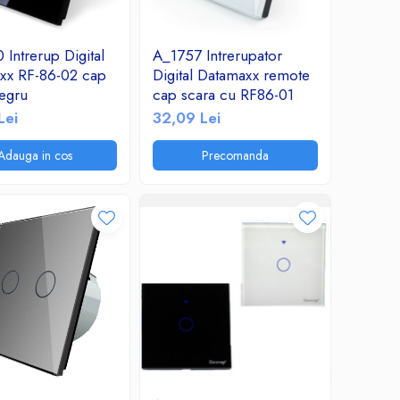
Intrerup Digital
A_1757 Intrerupator
xx RF-86-02 cap
Digital Datamaxx remote
negru
cap scara cu RF86-01
Lei
32,09 Lei
Adauga in cos
Precomanda