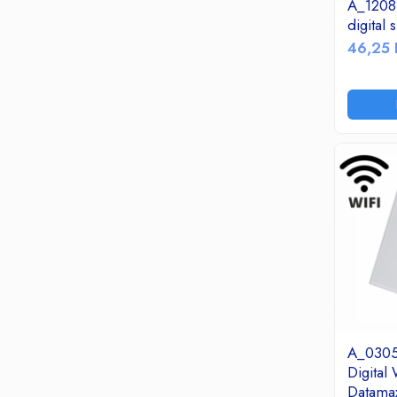
Birotica & Papetarie
A_1208 
Accesorii Birou
digital
46,25 
Distrugatoare documente si
accesorii
Laminatoare
Canal cablu cu adeziv
Canal Cablu fara adeziv
Casa, Gradina si Bricolaj
Articole antidaunatori gradina
Bannere si ghirlande luminoase
decorative
Brichete
Casa Inteligenta
Intrerupatoare digitale
Panouri intrerupatoare si prize smart
A_0305 
Prize Smart
Digital
Telecomenzi intrerupatoare digitale
Datama