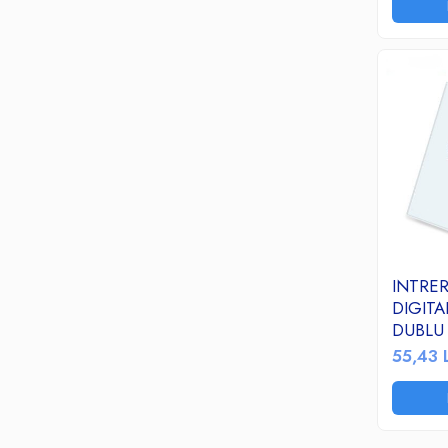
Termoizolatii si accesorii
Ventilatie si Climatizare
Accesorii climatizare
Aeroterme
Purificatoare si umidificatoare aer
Ventilatoare
Componente PC
Hard Disk-uri
Memorii RAM
Rack Hard-Disk
INTRE
Solid State Drive SSD-uri interne
DIGITA
Doze Rigips
DUBLU
Doze Zidarie
55,43 
Electrocasnice
Aspiratoare
De Bucatarie