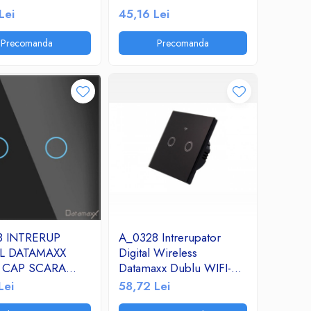
Lei
45,16 Lei
Precomanda
Precomanda
8 INTRERUP
A_0328 Intrerupator
AL DATAMAXX
Digital Wireless
 CAP SCARA
Datamaxx Dublu WIFI-
U
SK2-02 negru
Lei
58,72 Lei