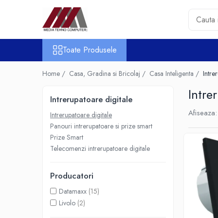
Toate Produsele
Toate Produsele
Accesorii PC & Software
HUB-uri USB
Home /
Casa, Gradina si Bricolaj /
Casa Inteligenta /
Intre
Periferice
Intre
Boxe PC
Intrerupatoare digitale
Card Reader
Afiseaza:
Intrerupatoare digitale
Casti & Microfoane
Panouri intrerupatoare si prize smart
Mouse
Prize Smart
Tastaturi
Telecomenzi intrerupatoare digitale
Unitati Optice Externe
Webcam
Producatori
Software
Datamaxx
(15)
Surse
Livolo
(2)
Accesorii Streaming