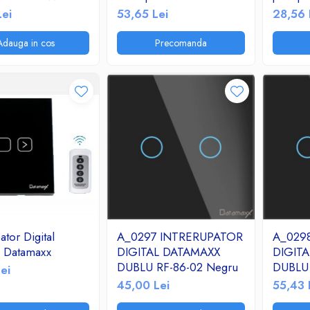
alb
Lei
53,65 Lei
28,56 
Adauga in cos
Precomanda
ator Digital
A_0297 INTRERUPATOR
A_029
l Datamaxx
DIGITAL DATAMAXX
DIGIT
DUBLU RF-86-02 Negru
DUBLU
ei
NEGR
45,00 Lei
55,43 