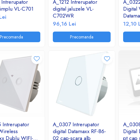
Intrerupator
A_1212 Intrerupator
A_0322
 simplu VL-C701
digital jaluzele VL-
Digital
C702WR
Datama
Lei
SK2-02
96,16 Lei
12,10 
Precomanda
Precomanda
Intrerupator
A_0307 Intrerupator
A_0308
 Wireless
digital Datamaxx RF-86-
Digital
xx Dublu WIFI-
02 cap-scara alb
pt cap 