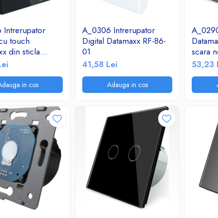
Intrerupator
A_0306 Intrerupator
A_0290 
cu touch
Digital Datamaxx RF-86-
Datama
x din sticla
01
scara 
Lei
41,58 Lei
53,23 
Adauga in cos
Adauga in cos