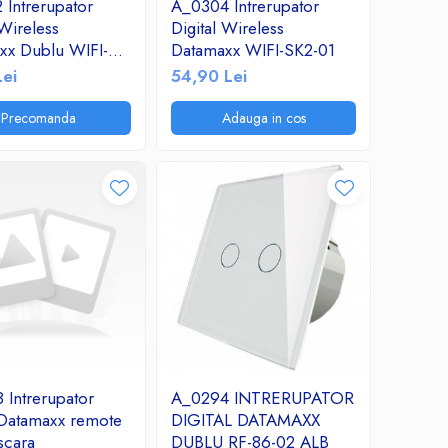
 Intrerupator
A_0304 Intrerupator
 Wireless
Digital Wireless
xx Dublu WIFI-
Datamaxx WIFI-SK2-01
 Auriu
Lei
54,90 Lei
Precomanda
Adauga in cos
 Intrerupator
A_0294 INTRERUPATOR
 Datamaxx remote
DIGITAL DATAMAXX
scara
DUBLU RF-86-02 ALB