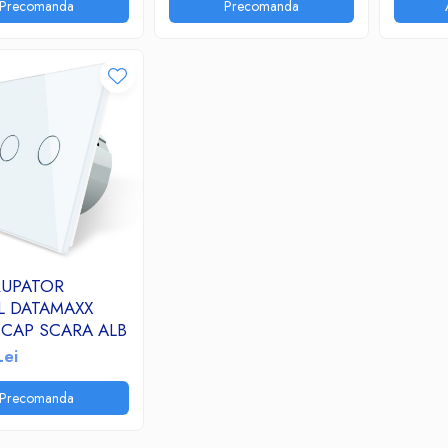
Precomanda
Precomanda
RUPATOR
L DATAMAXX
 CAP SCARA ALB
Lei
Precomanda