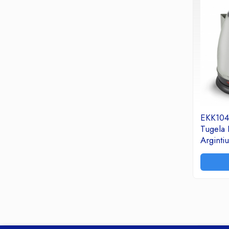
Aparate de gatit
Aparate de preparat desert
Blendere & tocatoare
Cantare de Bucatarie
Feliatoare
Fierbatoare apa
Gratare Electrice
Masini tocat electrice
Mixere
EKK104
Plite electrice si pe gaz
Tugela 
Prajitoare paine
Argintiu
Roboti de Bucatarie
Sandwich Maker&Grill
Storcatoare Fructe
Ingrijire Tesaturi
Fiare Calcat
Statii Calcat