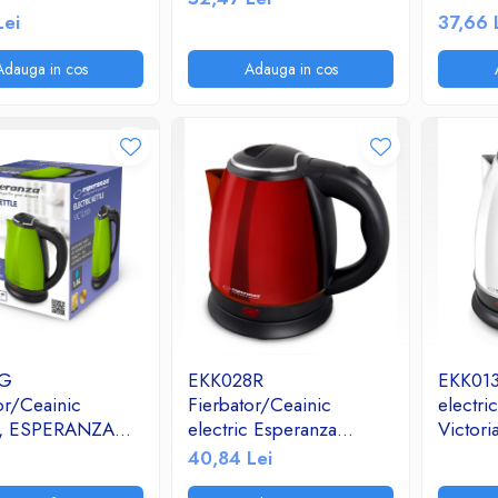
arginti
Lei
37,66 
Adauga in cos
Adauga in cos
3G
EKK028R
EKK013
or/Ceainic
Fierbator/Ceainic
electri
ic, ESPERANZA
electric Esperanza
Victori
ictoria
Parana 1L rosu
40,84 Lei
stic, 1.8l, Verde