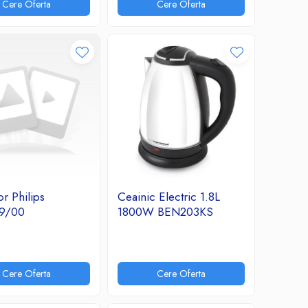
Cere Oferta
Cere Oferta
or Philips
Ceainic Electric 1.8L
9/00
1800W BEN203KS
Cere Oferta
Cere Oferta