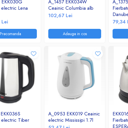
6 EKK030G
A_1457 EKK034W
A_137
 electric Lena
Ceainic Columbia alb
Fierbat
Danube 
102,67 Lei
 Lei
79,34 
Precomanda
Adauga in cos
 EKK036S
A_0953 EKK019 Ceainic
EKK01
 electric Tiber
electric Mississipi 1.7l
Fierbat
ESPERA
52,47 Lei