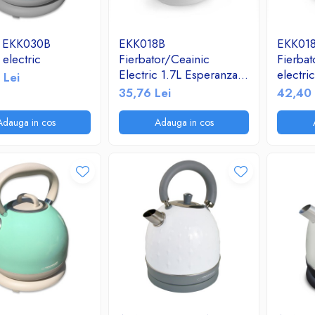
 EKK030B
EKK018B
EKK01
 electric
Fierbator/Ceainic
Fierbat
Electric 1.7L Esperanza
electr
 Lei
Iguazu alb/albastru
Iguazu 
35,76 Lei
42,40 
Adauga in cos
Adauga in cos