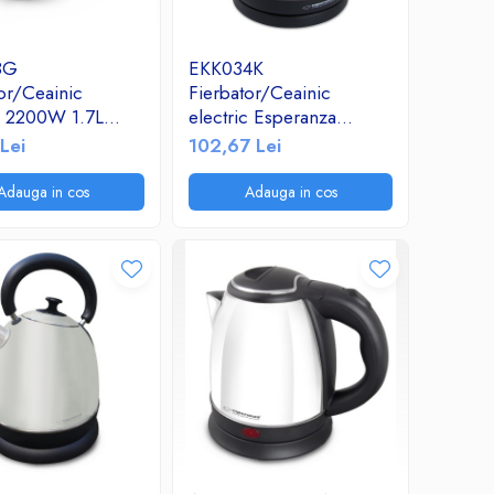
8G
EKK034K
or/Ceainic
Fierbator/Ceainic
ic 2200W 1.7L
electric Esperanza
alb/verde
Columbia 2200W 1.8L
Lei
102,67 Lei
negru
Adauga in cos
Adauga in cos