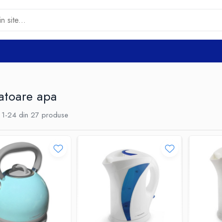
atoare apa
1-
24
din
27
produse