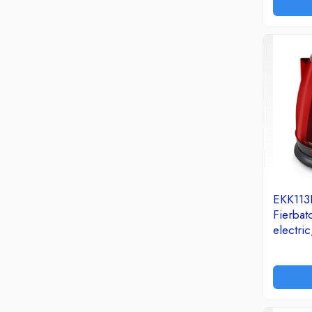
Termoizolatii si accesorii
Ventilatie si Climatizare
Accesorii climatizare
Aeroterme
Purificatoare si umidificatoare aer
Ventilatoare
Componente PC
Hard Disk-uri
Memorii RAM
Rack Hard-Disk
EKK113
Solid State Drive SSD-uri interne
Fierbat
Doze Rigips
electr
Doze Zidarie
Kettle V
Electrocasnice
Inox/Pla
Aspiratoare
De Bucatarie