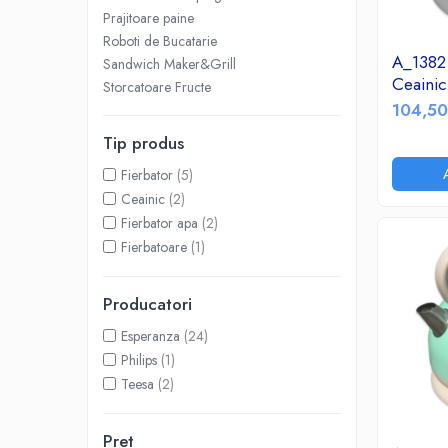
Accesorii TV
Prajitoare paine
Roboti de Bucatarie
Telecomenzi
A_1382
Sandwich Maker&Grill
Altele
Ceainic
Storcatoare Fructe
Aparate de gatit cu aburi
104,50
Auto, Moto & RCA
Tip produs
Electronice Auto
Fierbator
(5)
Accesorii Statii Radio
Ceainic
(2)
Reparatii si echipamente auto
Fierbator apa
(2)
Echipamente pentru atelier
Fierbatoare
(1)
Scule Auto
Baterii Si Acumulatori
Producatori
Acumulatori
Esperanza
(24)
Baterii
Philips
(1)
Teesa
(2)
Baterii pentru Aparate Auditive
Incarcatoare Baterii
Pret