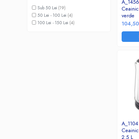
Birotica & Papetarie
A_145
Sub 50 Lei
(19)
Accesorii Birou
Ceainic
verde
50 Lei - 100 Lei
(4)
Distrugatoare documente si
100 Lei - 150 Lei
(4)
104,50
accesorii
Laminatoare
Canal cablu cu adeziv
Canal Cablu fara adeziv
Casa, Gradina si Bricolaj
Articole antidaunatori gradina
Bannere si ghirlande luminoase
decorative
Brichete
Casa Inteligenta
Intrerupatoare digitale
Panouri intrerupatoare si prize smart
A_1104
Prize Smart
Ceainic
Telecomenzi intrerupatoare digitale
2.5 L