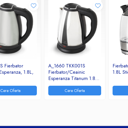
S Fierbator
A_1660 TKK001S
Fierbat
Esperanza, 1.8L,
Fierbator/Ceainic
1.8L St
Esperanza Titanum 1.8L
Roraima
Cere Oferta
Cere Oferta