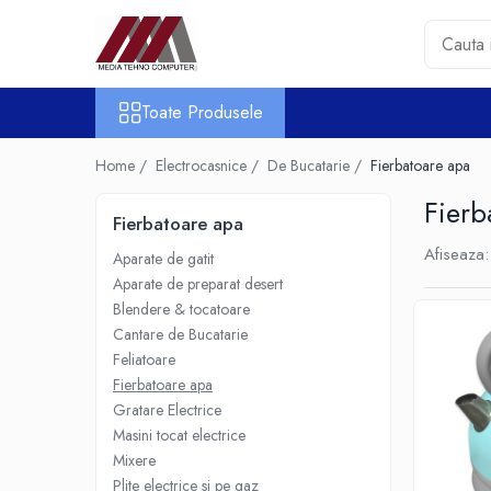
Toate Produsele
Toate Produsele
Accesorii PC & Software
HUB-uri USB
Home /
Electrocasnice /
De Bucatarie /
Fierbatoare apa
Periferice
Fierb
Boxe PC
Fierbatoare apa
Card Reader
Afiseaza:
Aparate de gatit
Casti & Microfoane
Aparate de preparat desert
Mouse
Blendere & tocatoare
Tastaturi
Cantare de Bucatarie
Unitati Optice Externe
Feliatoare
Fierbatoare apa
Webcam
Gratare Electrice
Software
Masini tocat electrice
Surse
Mixere
Accesorii Streaming
Plite electrice si pe gaz