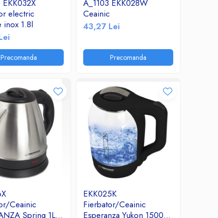
5 EKK032X
A_1103 EKK028W
or electric
Ceainic
inox 1.8l
43,27 Lei
Lei
Precomanda
Precomanda
6X
EKK025K
or/Ceainic
Fierbator/Ceainic
NZA Spring 1L
Esperanza Yukon 1500