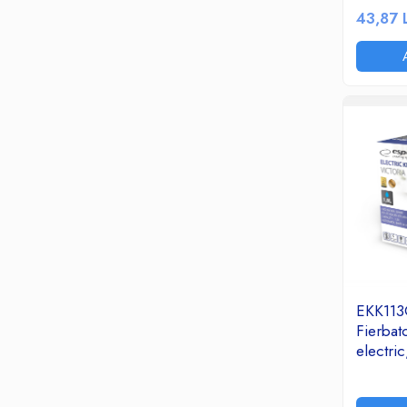
Ceasuri decorative
43,87 
Componente si Accesorii Sisteme
si Panouri Fotovoltaice Solare
Decoratiuni, ornamente si articole
Craciun
Instalatii de Craciun
Feronerie si Accesorii
Suruburi, dibluri si accesorii uz general
Iluminat
Becuri
Becuri LED
Corpuri Iluminat interior
EKK11
Lanterne
Fierbat
Proiectoare LED
electr
Scule Electrice si Unelte
Kettle V
Pistoale de Lipit
Inox/Pla