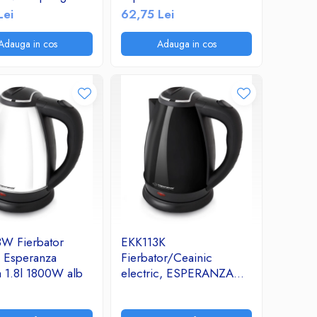
u lucios, crom
W 1.7 l Negru
Lei
62,75 Lei
Adauga in cos
Adauga in cos
W Fierbator
EKK113K
c Esperanza
Fierbator/Ceainic
a 1.8l 1800W alb
electric, ESPERANZA
Kettle Victoria
Inox/Plastic, 1.8l, Negru