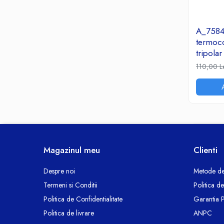
Accesorii TV
Telecomenzi
A_7584
Altele
termoco
Aparate de gatit cu aburi
tripol
Auto, Moto & RCA
110,00 L
Electronice Auto
Accesorii Statii Radio
Reparatii si echipamente auto
Echipamente pentru atelier
Scule Auto
Baterii Si Acumulatori
Magazinul meu
Clienti
Acumulatori
Despre noi
Metode de
Baterii
Termeni si Conditii
Politica d
Baterii pentru Aparate Auditive
Politica de Confidentialitate
Garantia 
Incarcatoare Baterii
Politica de livrare
ANPC