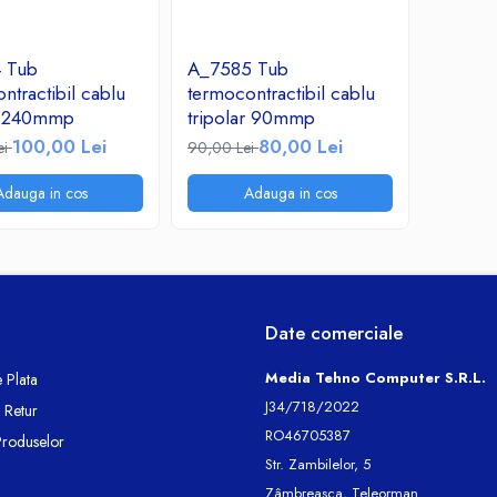
 Tub
A_7585 Tub
ntractibil cablu
termocontractibil cablu
ar 240mmp
tripolar 90mmp
100,00 Lei
80,00 Lei
ei
90,00 Lei
Adauga in cos
Adauga in cos
Date comerciale
Media Tehno Computer S.R.L.
 Plata
J34/718/2022
e Retur
RO46705387
Produselor
Str. Zambilelor, 5
Zâmbreasca, Teleorman