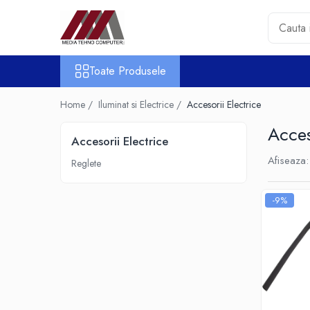
Toate Produsele
Toate Produsele
Accesorii PC & Software
HUB-uri USB
Home /
Iluminat si Electrice /
Accesorii Electrice
Periferice
Acces
Boxe PC
Accesorii Electrice
Card Reader
Afiseaza:
Reglete
Casti & Microfoane
Mouse
-9%
Tastaturi
Unitati Optice Externe
Webcam
Software
Surse
Accesorii Streaming