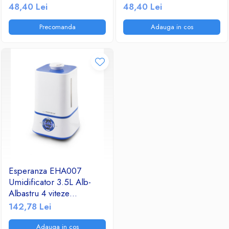
Sterilizator UVC,
48,40 Lei
48,40 Lei
Ventilatoare
Purificare aer 30 mc/h, 3
Filtre, Suprafata sterilizare
Precomanda
Adauga in cos
20 mp, Timer
(Alb/Negru)
Esperanza EHA007
Umidificator 3.5L Alb-
Albastru 4 viteze
Capacitate de umidificare
142,78 Lei
300 ml/h
Adauga in cos