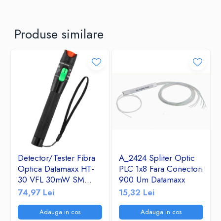
Produse similare
Detector/Tester Fibra
A_2424 Spliter Optic
Optica Datamaxx HT-
PLC 1x8 Fara Conectori
30 VFL 30mW SM
900 Um Datamaxx
&MM- Visual Fault
74,97 Lei
15,32 Lei
Locator 650nm corp
de aluminiu
Adauga in cos
Adauga in cos