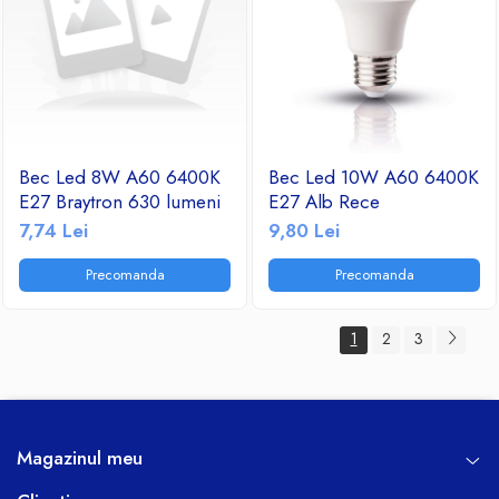
Bec Led 8W A60 6400K
Bec Led 10W A60 6400K
E27 Braytron 630 lumeni
E27 Alb Rece
7,74 Lei
9,80 Lei
Precomanda
Precomanda
1
2
3
Magazinul meu