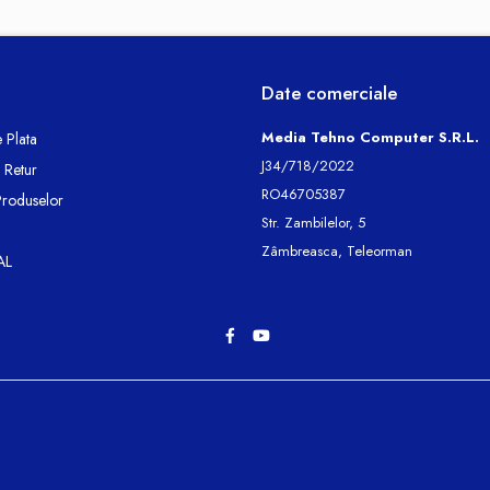
Date comerciale
Media Tehno Computer S.R.L.
 Plata
J34/718/2022
e Retur
RO46705387
Produselor
Str. Zambilelor, 5
Zâmbreasca, Teleorman
AL