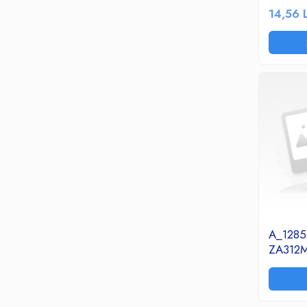
Ceasuri decorative
14,56 
Componente si Accesorii Sisteme
si Panouri Fotovoltaice Solare
Decoratiuni, ornamente si articole
Craciun
Instalatii de Craciun
Feronerie si Accesorii
Suruburi, dibluri si accesorii uz general
Iluminat
Becuri
Becuri LED
Corpuri Iluminat interior
A_1285 
Lanterne
ZA312M
Proiectoare LED
Scule Electrice si Unelte
Pistoale de Lipit