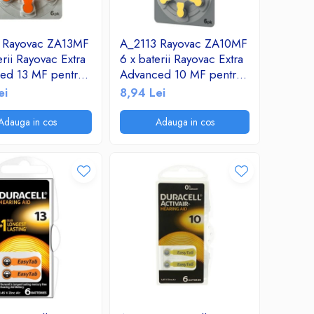
 Rayovac ZA13MF
A_2113 Rayovac ZA10MF
erii Rayovac Extra
6 x baterii Rayovac Extra
ed 13 MF pentru
Advanced 10 MF pentru
 auditive
aparate auditive
ei
8,94 Lei
Adauga in cos
Adauga in cos