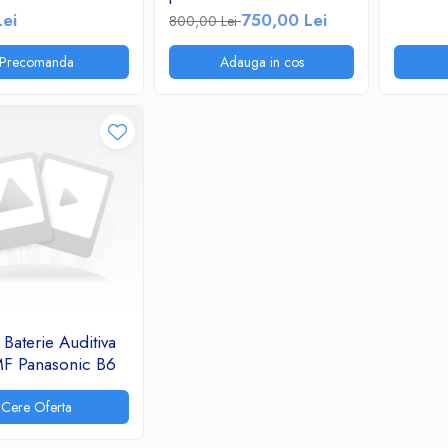
10.64Wh
Lei
750,00 Lei
800,00 Lei
Precomanda
Adauga in cos
Baterie Auditiva
F Panasonic B6
Cere Oferta