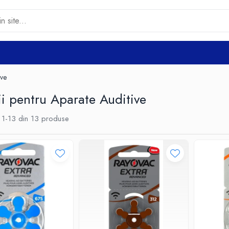
ive
ii pentru Aparate Auditive
1-
13
din
13
produse