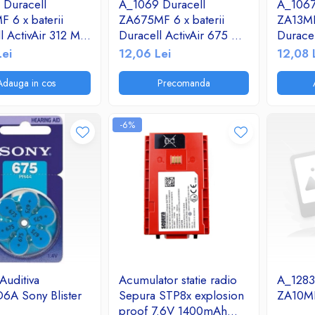
 Duracell
A_1069 Duracell
A_1067
 6 x baterii
ZA675MF 6 x baterii
ZA13MF 
l ActivAir 312 MF
Duracell ActivAir 675 MF
Duracel
aparate auditive
pentru aparate auditive
pentru 
Lei
12,06 Lei
12,08 
Adauga in cos
Precomanda
-6%
Auditiva
Acumulator statie radio
A_1283 
6A Sony Blister
Sepura STP8x explosion
ZA10MF
proof 7.6V 1400mAh