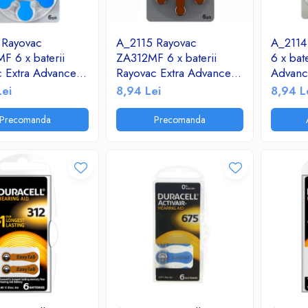
 Rayovac
A_2115 Rayovac
A_2114
 6 x baterii
ZA312MF 6 x baterii
6 x bat
c Extra Advanced
Rayovac Extra Advanced
Advanc
pentru aparate
312 MF pentru aparate
aparate
Lei
8,94 Lei
8,94 L
auditive
Precomanda
Precomanda