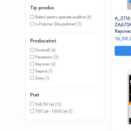
Accesorii TV
Tip produs
Telecomenzi
Baterii pentru aparate auditive
(8)
A_2116
Altele
Li-Polymer (litiu-polimer)
(1)
ZA675MF
Aparate de gatit cu aburi
Rayova
675 MF 
Auto, Moto & RCA
16,98 
Producatori
auditive
Electronice Auto
Duracell
(4)
Accesorii Statii Radio
Panasonic
(3)
Reparatii si echipamente auto
Rayovac
(4)
Echipamente pentru atelier
Sepura
(1)
Scule Auto
Sony
(1)
Baterii Si Acumulatori
Pret
Acumulatori
Baterii
Sub 50 Lei
(12)
750 Lei - 1000 Lei
(1)
Baterii pentru Aparate Auditive
Incarcatoare Baterii