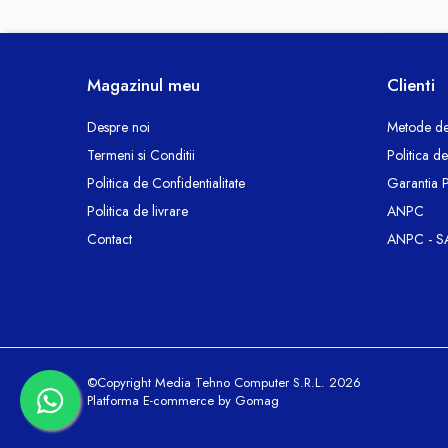
Termoizolatii si accesorii
Ventilatie si Climatizare
Accesorii climatizare
Magazinul meu
Clienti
Aeroterme
Purificatoare si umidificatoare aer
Despre noi
Metode de
Ventilatoare
Termeni si Conditii
Politica d
Componente PC
Politica de Confidentialitate
Garantia 
Hard Disk-uri
Politica de livrare
ANPC
Memorii RAM
Contact
ANPC - S
Rack Hard-Disk
Solid State Drive SSD-uri interne
Doze Rigips
Doze Zidarie
Electrocasnice
©Copyright Media Tehno Computer S.R.L. 2026
Aspiratoare
Platforma E-commerce by Gomag
De Bucatarie