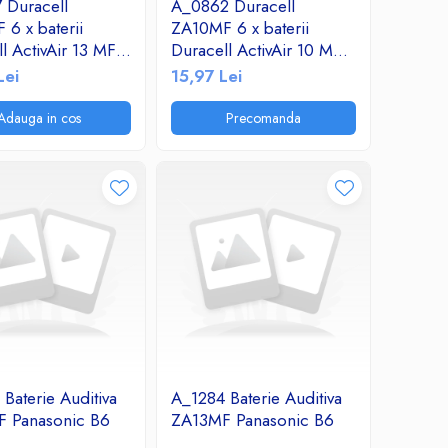
 Duracell
A_0862 Duracell
6 x baterii
ZA10MF 6 x baterii
l ActivAir 13 MF
Duracell ActivAir 10 MF
aparate auditive
pentru aparate auditive
Lei
15,97 Lei
Adauga in cos
Precomanda
Baterie Auditiva
A_1284 Baterie Auditiva
 Panasonic B6
ZA13MF Panasonic B6