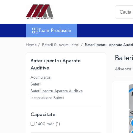
Toate Produsele
Toate Produsele
Accesorii PC & Software
HUB-uri USB
Home /
Baterii Si Acumulatori /
Baterii pentru Aparate Audit
Periferice
Bater
Boxe PC
Baterii pentru Aparate
Card Reader
Auditive
Afiseaza:
Casti & Microfoane
Acumulatori
Mouse
Baterii
Tastaturi
Baterii pentru Aparate Auditive
Unitati Optice Externe
Incarcatoare Baterii
Webcam
Software
Capacitate
Surse
1400 mAh
(1)
Accesorii Streaming