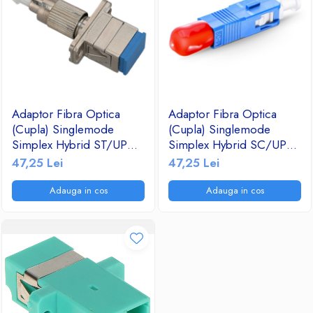
Adaptor Fibra Optica
Adaptor Fibra Optica
(Cupla) Singlemode
(Cupla) Singlemode
Simplex Hybrid ST/UPC
Simplex Hybrid SC/UPC
Tata - SC/UPC Mama
Tata - ST/UPC Mama
47,25 Lei
47,25 Lei
9/125 Albastru
9/125 Albastru
Adauga in cos
Adauga in cos