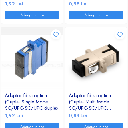
simplex
1,92 Lei
0,98 Lei
Ventilatoare
Adauga in cos
Adauga in cos
Adaptor fibra optica
Adaptor fibra optica
(Cupla) Single Mode
(Cupla) Multi Mode
SC/UPC-SC/UPC duplex
SC/UPC-SC/UPC
simplex
1,92 Lei
0,88 Lei
Adauga in cos
Adauga in cos