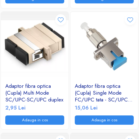
Adaptor fibra optica
Adaptor fibra optica
(Cupla) Multi Mode
(Cupla) Single Mode
SC/UPC-SC/UPC duplex
FC/UPC tata - SC/UPC
mama simplex metalic
2,95 Lei
15,06 Lei
Adauga in cos
Adauga in cos