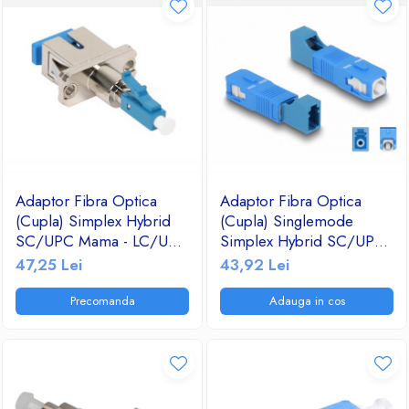
Adaptor Fibra Optica
Adaptor Fibra Optica
(Cupla) Simplex Hybrid
(Cupla) Singlemode
SC/UPC Mama - LC/UPC
Simplex Hybrid SC/UPC
Tata 9/125 Albastru
Tata - LC/UPC Mama
47,25 Lei
43,92 Lei
9/125 Albastru
Precomanda
Adauga in cos