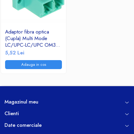
Adaptor fibra optica
(Cupla) Multi Mode
LC/UPC-LC/UPC OM3
duplex
5,52 Lei
Adauga in cos
Magazinul meu
Clienti
Date comerciale