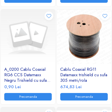
A_0200 Cablu Coaxial
Cablu Coaxial RG11
RG6 CCS Datamaxx
Datamaxx trishield cu sufa
Negru Trishield cu sufa
305 metri/rola
1000M
0,90 Lei
674,83 Lei
Precomanda
Precomanda