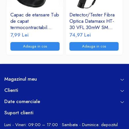
Capac de etansare Tub
Detector/Tester Fibra
de capat
Optica Datamaxx HT-
termocontractabil
30 VFL 30mW SM
Raucross SKE 25-50
&MM- Visual Fault
7,99 Lei
74,97 Lei
Locator 650nm corp
de aluminiu
Adauga in cos
Adauga in cos
Magazinul meu
Clienti
Date comerciale
Suport clienti
Luni - Vineri: 09:00 – 17:00 • Sambata - Duminica: depozitul