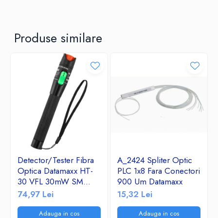
Produse similare
Detector/Tester Fibra
A_2424 Spliter Optic
Optica Datamaxx HT-
PLC 1x8 Fara Conectori
30 VFL 30mW SM
900 Um Datamaxx
&MM- Visual Fault
74,97 Lei
15,32 Lei
Locator 650nm corp
de aluminiu
Adauga in cos
Adauga in cos