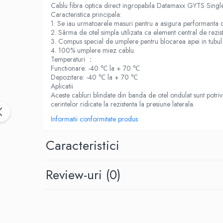
Birotica & Papetarie
Cablu fibra optica direct ingropabila Datamaxx GYTS Sing
Accesorii Birou
Caracteristica principala:
1. Se iau urmatoarele masuri pentru a asigura performanta d
Distrugatoare documente si
2. Sârma de otel simpla utilizata ca element central de rezis
accesorii
3. Compus special de umplere pentru blocarea apei in tubul 
4. 100% umplere miez cablu.
Laminatoare
Temperaturi ：
Functionare: -40 ℃ la + 70 ℃
Canal cablu cu adeziv
Depozitare: -40 ℃ la + 70 ℃
Canal Cablu fara adeziv
Aplicatii
Aceste cabluri blindate din banda de otel ondulat sunt potrivi
Casa, Gradina si Bricolaj
cerintelor ridicate la rezistenta la presiune laterala.
Articole antidaunatori gradina
Informatii conformitate produs
Bannere si ghirlande luminoase
decorative
Caracteristici
Brichete
Casa Inteligenta
Review-uri
(0)
Intrerupatoare digitale
Panouri intrerupatoare si prize smart
Prize Smart
Telecomenzi intrerupatoare digitale