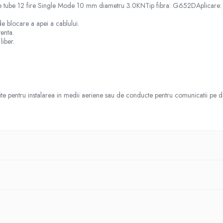
le tube 12 fire Single Mode 10 mm diametru 3.0KNTip fibra: G652DAplicare: 
e blocare a apei a cablului.
tenta.
liber.
te pentru instalarea in medii aeriene sau de conducte pentru comunicatii pe dist