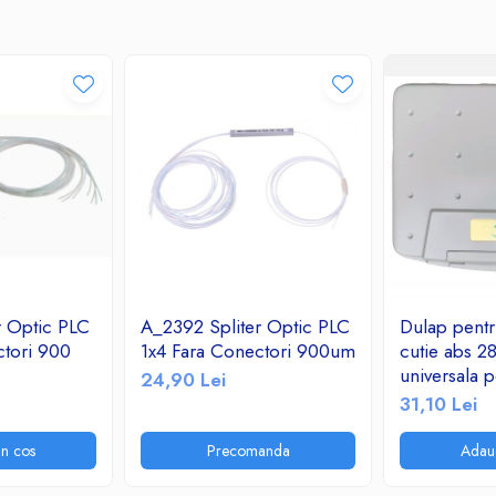
r Optic PLC
A_2392 Spliter Optic PLC
Dulap pentru
ctori 900
1x4 Fara Conectori 900um
cutie abs 2
universala p
24,90 Lei
telecomunic
31,10 Lei
instalatii el
n cos
Precomanda
Adau