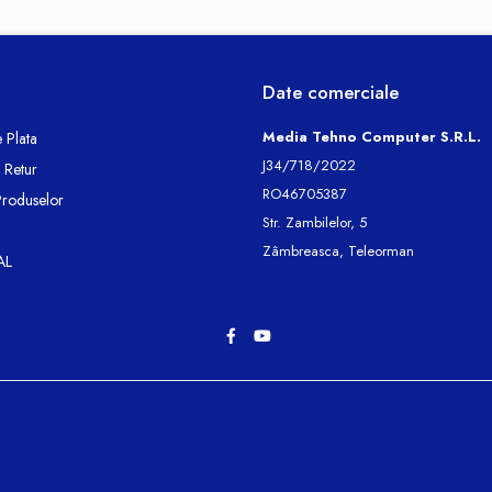
Date comerciale
Media Tehno Computer S.R.L.
 Plata
J34/718/2022
e Retur
RO46705387
Produselor
Str. Zambilelor, 5
Zâmbreasca, Teleorman
AL