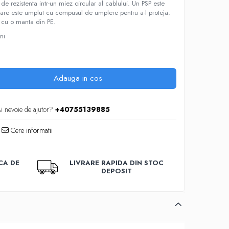
 de rezistenta intr-un miez circular al cablului. Un PSP este
 Care este umplut cu compusul de umplere pentru a-l proteja.
 cu o manta din PE.
uni
Adauga in cos
i nevoie de ajutor?
+40755139885
Cere informatii
CA DE
LIVRARE RAPIDA DIN STOC
DEPOSIT