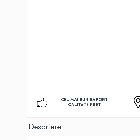
Accesorii TV
Telecomenzi
Altele
Aparate de gatit cu aburi
Auto, Moto & RCA
Electronice Auto
Accesorii Statii Radio
Reparatii si echipamente auto
Echipamente pentru atelier
Scule Auto
Baterii Si Acumulatori
CEL MAI BUN RAPORT
Acumulatori
CALITATE-PRET
Baterii
Baterii pentru Aparate Auditive
Descriere
Incarcatoare Baterii