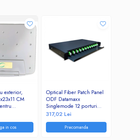
 exterior,
Optical Fiber Patch Panel
Cablu FT
8x23x11 CM
ODF Datamaxx
rola 305 
entru
Singlemode 12 porturi
279,82 
atii sau
SC/APC simplex 1U
317,02 Lei
ectrice IP65
Complet Echipat
ga in cos
Precomanda
P