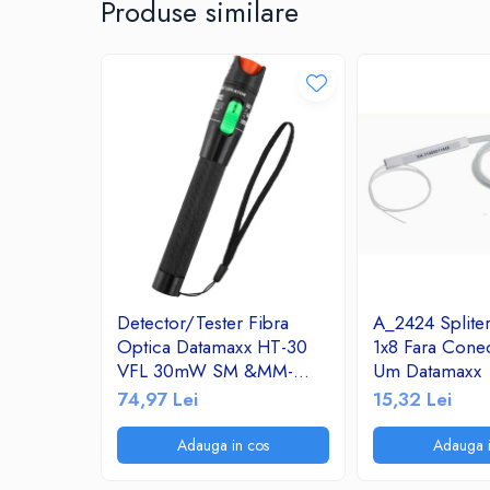
Produse similare
Ceasuri decorative
Componente si Accesorii Sisteme
si Panouri Fotovoltaice Solare
Decoratiuni, ornamente si articole
Craciun
Instalatii de Craciun
Feronerie si Accesorii
Suruburi, dibluri si accesorii uz general
Iluminat
Becuri
Becuri LED
Detector/Tester Fibra
A_2424 Splite
Optica Datamaxx HT-30
1x8 Fara Cone
Corpuri Iluminat interior
VFL 30mW SM &MM-
Um Datamaxx
Lanterne
Visual Fault Locator
74,97 Lei
15,32 Lei
Proiectoare LED
650nm corp de aluminiu
Scule Electrice si Unelte
Adauga in cos
Adauga i
Pistoale de Lipit