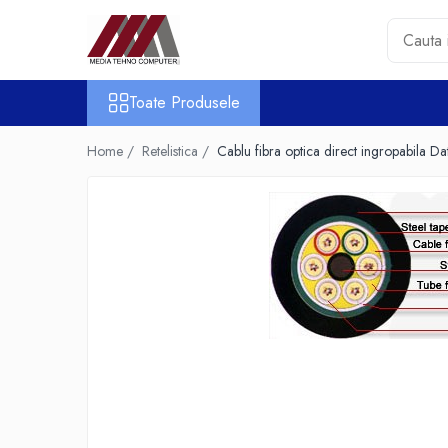
Toate Produsele
Toate Produsele
Accesorii PC & Software
HUB-uri USB
Home /
Retelistica /
Cablu fibra optica direct ingropabila
Periferice
Boxe PC
Card Reader
Casti & Microfoane
Mouse
Tastaturi
Unitati Optice Externe
Webcam
Software
Surse
Accesorii Streaming