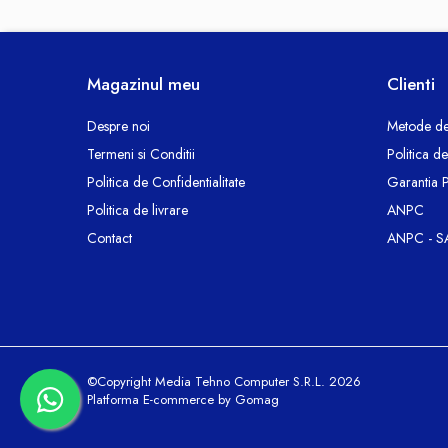
Termoizolatii si accesorii
Ventilatie si Climatizare
Accesorii climatizare
Magazinul meu
Clienti
Aeroterme
Purificatoare si umidificatoare aer
Despre noi
Metode de
Ventilatoare
Termeni si Conditii
Politica d
Componente PC
Politica de Confidentialitate
Garantia 
Hard Disk-uri
Politica de livrare
ANPC
Memorii RAM
Contact
ANPC - S
Rack Hard-Disk
Solid State Drive SSD-uri interne
Doze Rigips
Doze Zidarie
Electrocasnice
©Copyright Media Tehno Computer S.R.L. 2026
Aspiratoare
Platforma E-commerce by Gomag
De Bucatarie