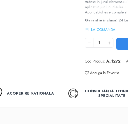
strânse in jurul elementului
aplicat in jurul nucleului.
Apoi cablul este completat
Garantie inclusa:
24 L
LA COMANDA
Cod Produs:
A_1272
A
Adauga la Favorite
CONSULTANTA TEHNI
ACOPERIRE NATIONALA
SPECIALITATE