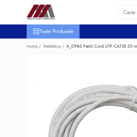
Toate Produsele
Toate Produsele
Accesorii PC & Software
HUB-uri USB
Home /
Retelistica /
A_0986 Patch Cord UTP CAT5E 30 m
Periferice
Boxe PC
Card Reader
Casti & Microfoane
Mouse
Tastaturi
Unitati Optice Externe
Webcam
Software
Surse
Accesorii Streaming