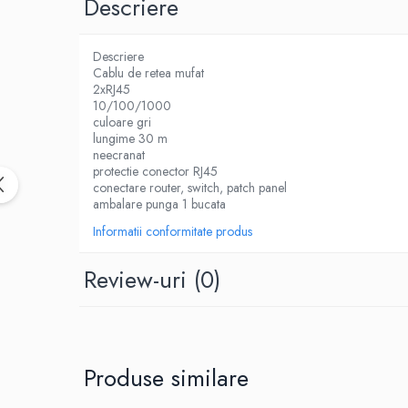
Descriere
Birotica & Papetarie
Accesorii Birou
Distrugatoare documente si
Descriere
accesorii
Cablu de retea mufat
2xRJ45
Laminatoare
10/100/1000
culoare gri
Canal cablu cu adeziv
lungime 30 m
Canal Cablu fara adeziv
neecranat
protectie conector RJ45
Casa, Gradina si Bricolaj
conectare router, switch, patch panel
Articole antidaunatori gradina
ambalare punga 1 bucata
Bannere si ghirlande luminoase
Informatii conformitate produs
decorative
Review-uri
(0)
Brichete
Casa Inteligenta
Intrerupatoare digitale
Panouri intrerupatoare si prize smart
Produse similare
Prize Smart
Telecomenzi intrerupatoare digitale