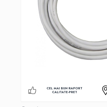
Accesorii TV
Telecomenzi
Altele
Aparate de gatit cu aburi
Auto, Moto & RCA
Electronice Auto
Accesorii Statii Radio
Reparatii si echipamente auto
Echipamente pentru atelier
Scule Auto
Baterii Si Acumulatori
Acumulatori
Baterii
CEL MAI BUN RAPORT
Baterii pentru Aparate Auditive
CALITATE-PRET
Incarcatoare Baterii