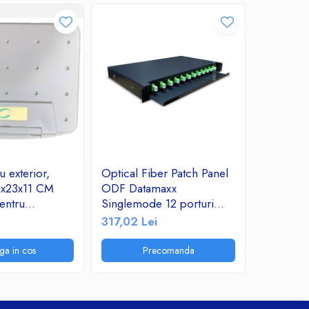
 exterior,
Optical Fiber Patch Panel
Cablu FT
8x23x11 CM
ODF Datamaxx
rola 305 
entru
Singlemode 12 porturi
279,82 
atii sau
SC/APC simplex 1U
317,02 Lei
ectrice IP65
Complet Echipat
ga in cos
Precomanda
P