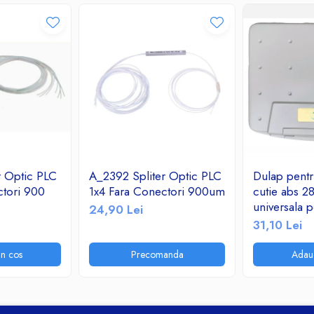
r Optic PLC
A_2392 Spliter Optic PLC
Dulap pentru
ctori 900
1x4 Fara Conectori 900um
cutie abs 2
universala p
24,90 Lei
telecomunic
31,10 Lei
instalatii el
n cos
Precomanda
Adau