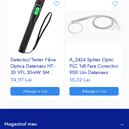
Detector/Tester Fibra
A_2424 Spliter Optic
Optica Datamaxx HT-
PLC 1x8 Fara Conectori
30 VFL 30mW SM
900 Um Datamaxx
&MM- Visual Fault
74,97 Lei
15,32 Lei
Locator 650nm corp
de aluminiu
Adauga in cos
Adauga in cos
Magazinul meu