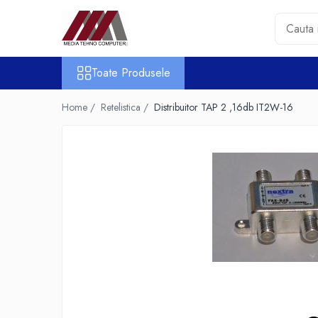
Toate Produsele
Toate Produsele
Accesorii PC & Software
HUB-uri USB
Home /
Retelistica /
Distribuitor TAP 2 ,16db IT2W-16
Periferice
Boxe PC
Card Reader
Casti & Microfoane
Mouse
Tastaturi
Unitati Optice Externe
Webcam
Software
Surse
Accesorii Streaming