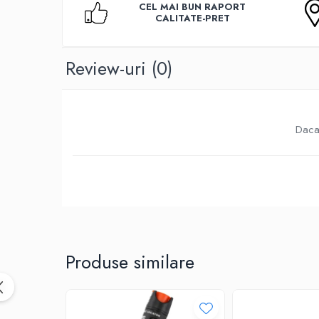
CEL MAI BUN RAPORT
Accesorii TV
CALITATE-PRET
Telecomenzi
Altele
Review-uri
(0)
Aparate de gatit cu aburi
Auto, Moto & RCA
Electronice Auto
Daca 
Accesorii Statii Radio
Reparatii si echipamente auto
Echipamente pentru atelier
Scule Auto
Baterii Si Acumulatori
Acumulatori
Baterii
Produse similare
Baterii pentru Aparate Auditive
Incarcatoare Baterii