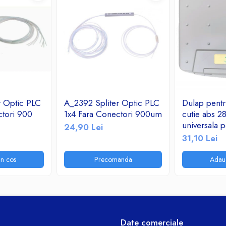
r Optic PLC
A_2392 Spliter Optic PLC
Dulap pentru
ctori 900
1x4 Fara Conectori 900um
cutie abs 2
universala p
24,90 Lei
telecomunic
31,10 Lei
instalatii el
n cos
Precomanda
Adau
Date comerciale