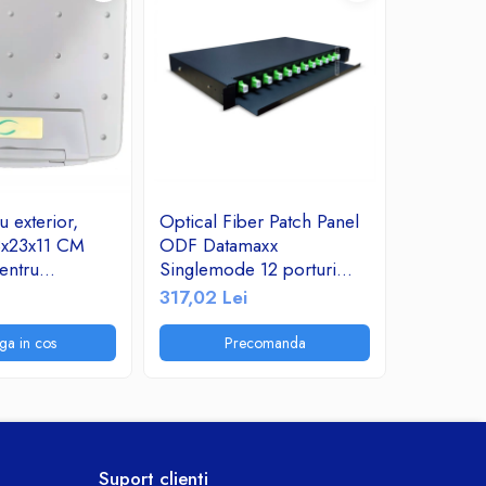
 exterior,
Optical Fiber Patch Panel
Cablu FT
8x23x11 CM
ODF Datamaxx
rola 305 
entru
Singlemode 12 porturi
279,82 
atii sau
SC/APC simplex 1U
317,02 Lei
ectrice IP65
Complet Echipat
ga in cos
Precomanda
P
Suport clienti