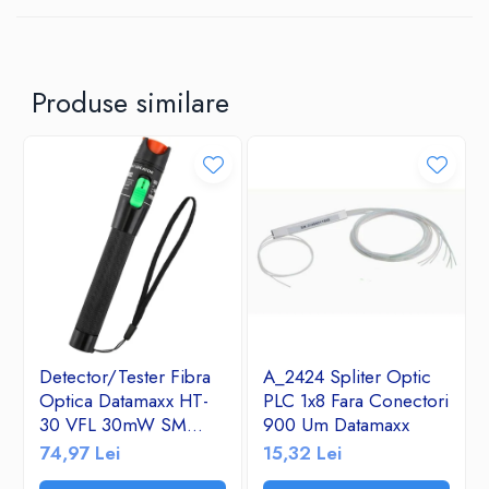
Produse similare
Detector/Tester Fibra
A_2424 Spliter Optic
Optica Datamaxx HT-
PLC 1x8 Fara Conectori
30 VFL 30mW SM
900 Um Datamaxx
&MM- Visual Fault
74,97 Lei
15,32 Lei
Locator 650nm corp