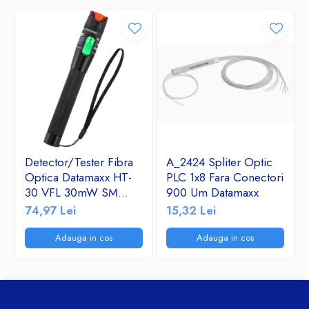
Detector/Tester Fibra
A_2424 Spliter Optic
Optica Datamaxx HT-
PLC 1x8 Fara Conectori
30 VFL 30mW SM
900 Um Datamaxx
&MM- Visual Fault
74,97 Lei
15,32 Lei
Locator 650nm corp
de aluminiu
Adauga in cos
Adauga in cos