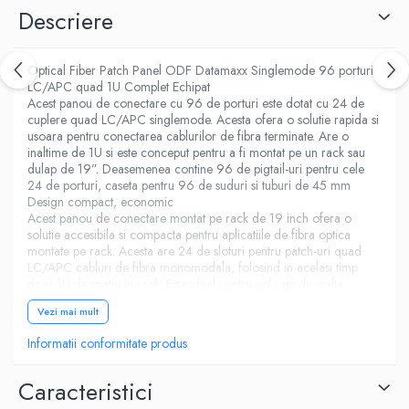
Descriere
Optical Fiber Patch Panel ODF Datamaxx Singlemode 96 porturi
LC/APC quad 1U Complet Echipat
Acest panou de conectare cu 96 de porturi este dotat cu 24 de
cuplere quad LC/APC singlemode. Acesta ofera o solutie rapida si
usoara pentru conectarea cablurilor de fibra terminate. Are o
inaltime de 1U si este conceput pentru a fi montat pe un rack sau
dulap de 19”. Deasemenea contine 96 de pigtail-uri pentru cele
24 de porturi, caseta pentru 96 de suduri si tuburi de 45 mm
Design compact, economic
Acest panou de conectare montat pe rack de 19 inch ofera o
solutie accesibila si compacta pentru aplicatiile de fibra optica
montate pe rack. Acesta are 24 de sloturi pentru patch-uri quad
LC/APC cabluri de fibra monomodala, folosind in acelasi timp
doar 1U de spatiu in rack. Este ideal pentru aplicatii de inalta
densitate.
Vezi mai mult
Conectare rapida a cablurilor din fibra optica terminale
Acest panou de patch-uri pentru fibra optica (ODF) este echipat cu
Informatii conformitate produs
mufe femele atât pe partea din fata, cât si pe cea din spate, pentru
a oferi o conexiune usoara pentru cablurile de fibra. Partea
frontala a panoului este numerotata pentru o identificare rapida.
Caracteristici
Calitatea si confortul de care aveti nevoie