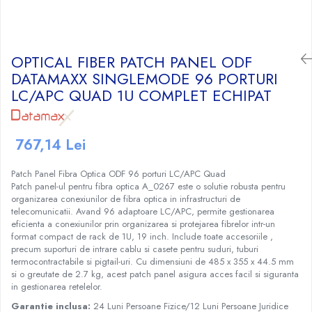
Craciun
Igiena Dentara
Conductor Electric Rigid
Sisteme Audio
Cabluri Transmisii Date
Sandwich Maker&Grill
Instalatii de Craciun
Copex
Periute de Dinti Electrice
Produse curatare IT
Cabluri TV
Storcatoare Fructe
Feronerie si Accesorii
Incalzitoare corporale si perne
Patch cord-uri
Copex PVC cu fir
Radio
Ingrijire Tesaturi
OPTICAL FIBER PATCH PANEL ODF
Suruburi, dibluri si accesorii uz general
electrice
Cabluri de Date si accesorii
Copex PVC fara fir
Radio, CD, DVD player auto
Fiare Calcat
DATAMAXX SINGLEMODE 96 PORTURI
Iluminat
Lampi UV pentru manichiura
Jgheab Metalic
Cutii Distributie
LC/APC QUAD 1U COMPLET ECHIPAT
Statii Calcat
Boxe auto
Becuri
Pompe San
Prelungitoare
Preparare Cafea
Rack-uri, Cabinete Metalice si
Reportofoane
Becuri LED
Accesorii
Tuns si ras
Sigurante Electrice Automate -
Accesorii si piese aparate cafea
Televizoare
Corpuri Iluminat interior
767,14 Lei
Intrerupatoare Automate
Routere, Switch-uri, ONT-uri si
Aparate de ras electrice
Cafea si Ceai
Lanterne
Extendere WI-FI
Eaton
Aparate de tuns
Cafetiere
Proiectoare LED
Patch Panel Fibra Optica ODF 96 porturi LC/APC Quad
Splittere TV, Ditribuitoare si
Enext
Aparate de tuns barba
Espressoare
Patch panel-ul pentru fibra optica A_0267 este o solutie robusta pentru
Scule Electrice si Unelte
Amplificatoare
organizarea conexiunilor de fibra optica in infrastructuri de
Legrand
Rasnite
telecomunicatii. Avand 96 adaptoare LC/APC, permite gestionarea
Pistoale de Lipit
Schneider
Rasnite mirodenii
eficienta a conexiunilor prin organizarea si protejarea fibrelor intr-un
Termoizolatii si accesorii
format compact de rack de 1U, 19 inch. Include toate accesoriile ,
Tablouri sigurante
precum suporturi de intrare cablu si casete pentru suduri, tuburi
Ventilatie si Climatizare
Tub PVC
termocontractabile si pigtail-uri. Cu dimensiuni de 485 x 355 x 44.5 mm
Accesorii climatizare
si o greutate de 2.7 kg, acest patch panel asigura acces facil si siguranta
in gestionarea retelelor.
Aeroterme
Garantie inclusa:
24 Luni Persoane Fizice/12 Luni Persoane Juridice
Purificatoare si umidificatoare aer