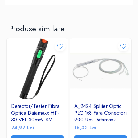
Produse similare
Detector/Tester Fibra
A_2424 Spliter Optic
Optica Datamaxx HT-
PLC 1x8 Fara Conectori
30 VFL 30mW SM
900 Um Datamaxx
&MM- Visual Fault
74,97 Lei
15,32 Lei
Locator 650nm corp