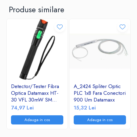
Produse similare
Detector/Tester Fibra
A_2424 Spliter Optic
Optica Datamaxx HT-
PLC 1x8 Fara Conectori
30 VFL 30mW SM
900 Um Datamaxx
&MM- Visual Fault
74,97 Lei
15,32 Lei
Locator 650nm corp
de aluminiu
Adauga in cos
Adauga in cos