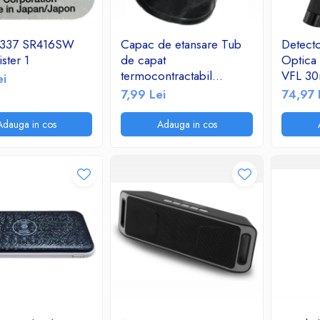
e 337 SR416SW
Capac de etansare Tub
Detecto
ster 1
de capat
Optica
termocontractabil
VFL 3
ei
Raucross SKE 25-50
Visual 
7,99 Lei
74,97 
650nm 
Adauga in cos
Adauga in cos