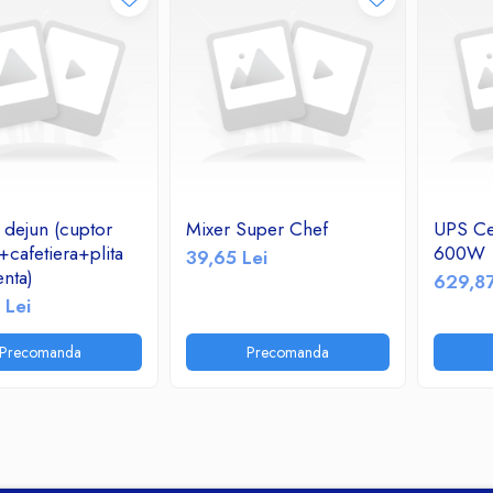
 dejun (cuptor
Mixer Super Chef
UPS Ce
+cafetiera+plita
600W
39,65 Lei
nta)
629,87
 Lei
Precomanda
Precomanda