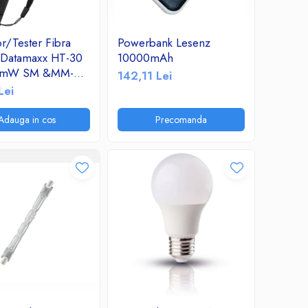
r/Tester Fibra
Powerbank Lesenz
 Datamaxx HT-30
10000mAh
0mW SM &MM-
142,11 Lei
Fault Locator
Lei
corp de aluminiu
Adauga in cos
Precomanda