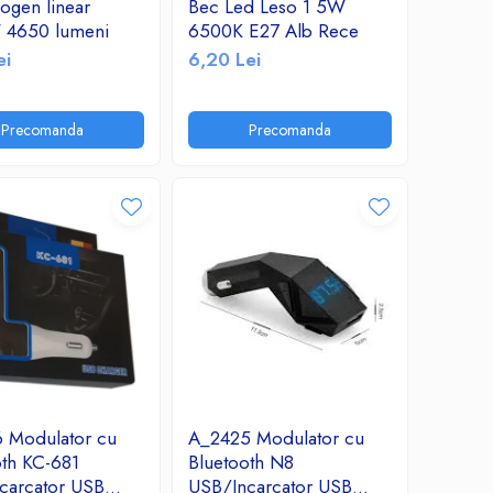
ogen linear
Bec Led Leso 1 5W
4650 lumeni
6500K E27 Alb Rece
ei
6,20 Lei
Precomanda
Precomanda
 Modulator cu
A_2425 Modulator cu
oth KC-681
Bluetooth N8
carcator USB
USB/Incarcator USB