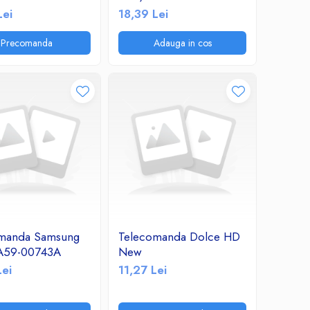
F/FM Radio
2.1A/TF/FM Radio
Lei
18,39 Lei
Precomanda
Adauga in cos
manda Samsung
Telecomanda Dolce HD
A59-00743A
New
Lei
11,27 Lei