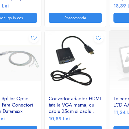
500W, 50 metri,
2.1A/T
 Lei
18,39 
ransport
mic, rosu/negru
Adauga in cos
Precomanda
Spliter Optic
Convertor adaptor HDMI
Teleco
 Fara Conectori
tata la VGA mama, cu
LCD A
 Datamaxx
cablu 25cm si cablu
11,24 
audio jack 3.5mm tata-
ei
10,89 Lei
tata