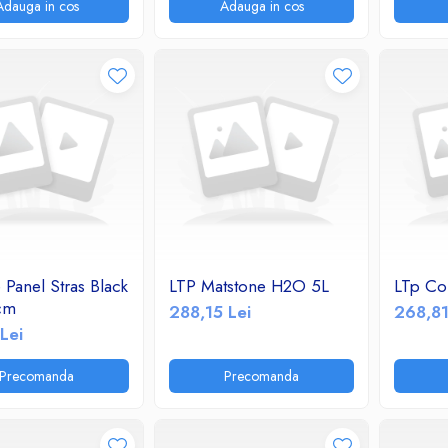
Adauga in cos
Adauga in cos
 Panel Stras Black
LTP Matstone H2O 5L
LTp Col
cm
288,15 Lei
268,81
Lei
Precomanda
Precomanda