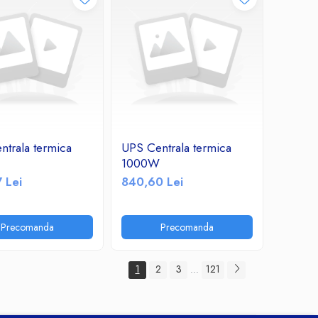
ntrala termica
UPS Centrala termica
1000W
 Lei
840,60 Lei
Precomanda
Precomanda
1
2
3
121
...