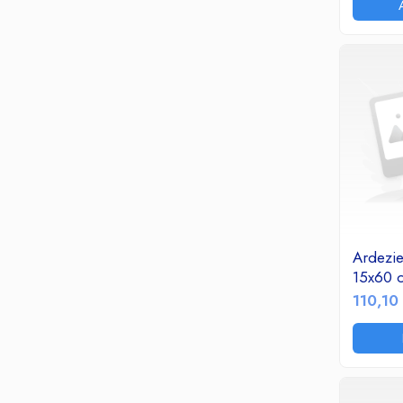
Termoizolatii si accesorii
Ventilatie si Climatizare
Accesorii climatizare
Aeroterme
Purificatoare si umidificatoare aer
Ventilatoare
Componente PC
Hard Disk-uri
Memorii RAM
Rack Hard-Disk
Ardezie
Solid State Drive SSD-uri interne
15x60 
Doze Rigips
110,10 
Doze Zidarie
Electrocasnice
Aspiratoare
De Bucatarie