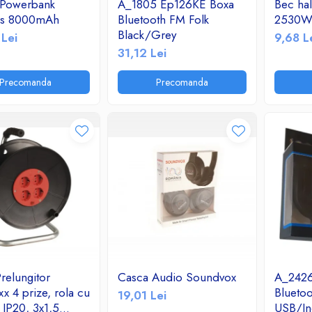
 Powerbank
A_1805 Ep126KE Boxa
Bec hal
ss 8000mAh
Bluetooth FM Folk
2530W 
Black/Grey
 Lei
9,68 L
31,12 Lei
Precomanda
Precomanda
relungitor
Casca Audio Soundvox
A_2426
x 4 prize, rola cu
Blueto
19,01 Lei
 IP20, 3x1,5
USB/In