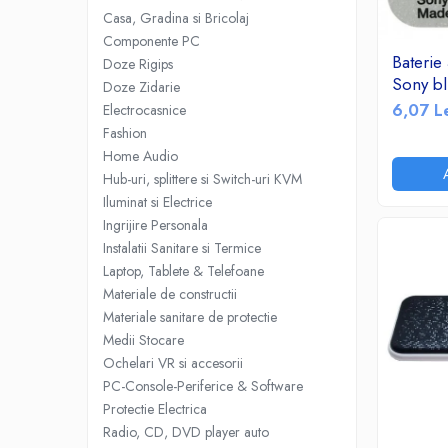
Accesorii TV
Casa, Gradina si Bricolaj
Componente PC
Telecomenzi
Bateri
Doze Rigips
Altele
Sony bli
Doze Zidarie
Aparate de gatit cu aburi
6,07 L
Electrocasnice
Auto, Moto & RCA
Fashion
Electronice Auto
Home Audio
Hub-uri, splittere si Switch-uri KVM
Accesorii Statii Radio
Iluminat si Electrice
Reparatii si echipamente auto
Ingrijire Personala
Echipamente pentru atelier
Instalatii Sanitare si Termice
Scule Auto
Laptop, Tablete & Telefoane
Materiale de constructii
Baterii Si Acumulatori
Materiale sanitare de protectie
Acumulatori
Medii Stocare
Baterii
Ochelari VR si accesorii
Baterii pentru Aparate Auditive
PC-Console-Periferice & Software
Protectie Electrica
Incarcatoare Baterii
Radio, CD, DVD player auto