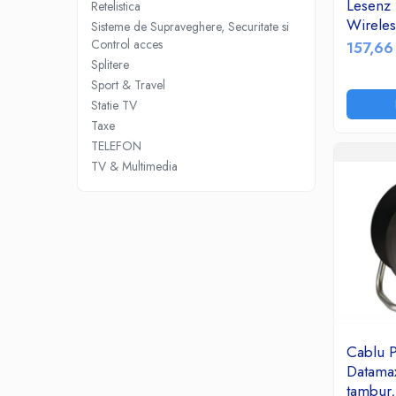
Birotica & Papetarie
Lesenz
Retelistica
Accesorii Birou
Wirele
Sisteme de Supraveghere, Securitate si
Control acces
157,66
Distrugatoare documente si
Splitere
accesorii
Sport & Travel
Laminatoare
Statie TV
Canal cablu cu adeziv
Taxe
Canal Cablu fara adeziv
TELEFON
TV & Multimedia
Casa, Gradina si Bricolaj
Articole antidaunatori gradina
Bannere si ghirlande luminoase
decorative
Brichete
Casa Inteligenta
Intrerupatoare digitale
Panouri intrerupatoare si prize smart
Cablu P
Prize Smart
Datamax
Telecomenzi intrerupatoare digitale
tambur,