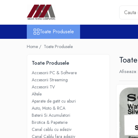
Toate Produsele
Toate Produsele
Accesorii PC & Software
HUB-uri USB
Home /
Toate Produsele
Periferice
Toate
Boxe PC
Toate Produsele
Card Reader
Afiseaza:
Accesorii PC & Software
Casti & Microfoane
Accesorii Streaming
Mouse
Accesorii TV
Tastaturi
Altele
Unitati Optice Externe
Aparate de gatit cu aburi
Auto, Moto & RCA
Webcam
Baterii Si Acumulatori
Software
Birotica & Papetarie
Surse
Canal cablu cu adeziv
Accesorii Streaming
Canal Cablu fara adeziv