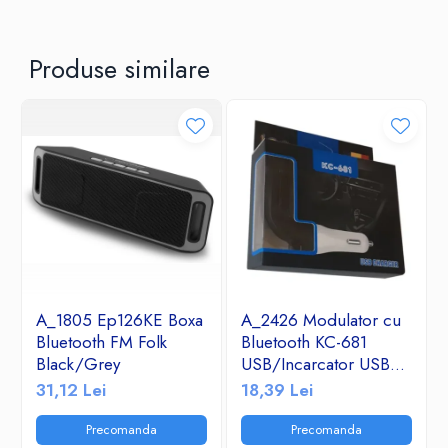
Produse similare
A_1805 Ep126KE Boxa
A_2426 Modulator cu
Bluetooth FM Folk
Bluetooth KC-681
Black/Grey
USB/Incarcator USB
2.1A/TF/FM Radio
31,12 Lei
18,39 Lei
Precomanda
Precomanda