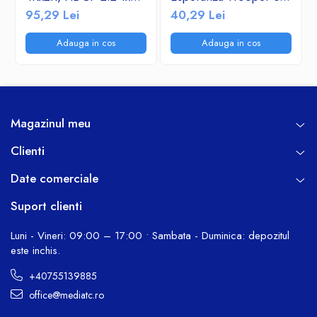
HDMI intrare la 4 x
vibratii PC/PS3 Alb
95,29 Lei
40,29 Lei
HDMI iesire negru
Adauga in cos
Adauga in cos
Magazinul meu
Clienti
Date comerciale
Suport clienti
Luni - Vineri: 09:00 – 17:00 • Sambata - Duminica: depozitul
este inchis.
+40755139885
office@mediatc.ro