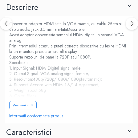
Descriere
Convertor adaptor HDMI tata la VGA mama, cu cablu 25cm si
cablu audio jack 3.5mm tata-tataDescriere:
Acest adaptor converteste semnalul HDMI digital la semnal VGA
analog.
Prin intermediul acestuia puteti conecta dispozitive cu iesire HDMI
la un monitor, proiector sau alt display.
Suporta rezolutii de pana la 720P sau 1080P.
Specificatii:
1. Input Signal: HDMI Digital signal male;
2. Output Signal: VGA analog signal female;
3. Resolution:480p/720p/1080i/1080p(automatic);
4. Support: Accord with HDMI 1.3/1.4 Agreement;
5. Weight:about 58g
6. Color: Black,
7. Product length: 25cm
Vezi mai mult
Informatii conformitate produs
Caracteristici