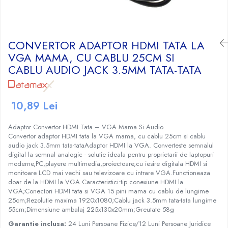
Craciun
Igiena Dentara
Conductor Electric Rigid
Sisteme Audio
Cabluri Transmisii Date
Sandwich Maker&Grill
Instalatii de Craciun
Copex
Periute de Dinti Electrice
Produse curatare IT
Cabluri TV
Storcatoare Fructe
Feronerie si Accesorii
Incalzitoare corporale si perne
Patch cord-uri
Copex PVC cu fir
Radio
Ingrijire Tesaturi
CONVERTOR ADAPTOR HDMI TATA LA
Suruburi, dibluri si accesorii uz general
electrice
Cabluri de Date si accesorii
Copex PVC fara fir
Radio, CD, DVD player auto
Fiare Calcat
VGA MAMA, CU CABLU 25CM SI
Iluminat
Lampi UV pentru manichiura
Jgheab Metalic
Cutii Distributie
CABLU AUDIO JACK 3.5MM TATA-TATA
Statii Calcat
Boxe auto
Becuri
Pompe San
Prelungitoare
Preparare Cafea
Rack-uri, Cabinete Metalice si
Reportofoane
Becuri LED
Accesorii
Tuns si ras
Sigurante Electrice Automate -
Accesorii si piese aparate cafea
Televizoare
Corpuri Iluminat interior
10,89 Lei
Intrerupatoare Automate
Routere, Switch-uri, ONT-uri si
Aparate de ras electrice
Cafea si Ceai
Lanterne
Extendere WI-FI
Eaton
Aparate de tuns
Cafetiere
Proiectoare LED
Adaptor Convertor HDMI Tata – VGA Mama Si Audio
Splittere TV, Ditribuitoare si
Enext
Aparate de tuns barba
Espressoare
Convertor adaptor HDMI tata la VGA mama, cu cablu 25cm si cablu
Scule Electrice si Unelte
Amplificatoare
audio jack 3.5mm tata-tataAdaptor HDMI la VGA. Converteste semnalul
Legrand
Rasnite
digital la semnal analogic - solutie ideala pentru proprietarii de laptopuri
Pistoale de Lipit
Schneider
Rasnite mirodenii
moderne,PC,playere multimedia,proiectoare,cu iesire digitala HDMI si
Termoizolatii si accesorii
monitoare LCD mai vechi sau televizoare cu intrare VGA.Functioneaza
Tablouri sigurante
doar de la HDMI la VGA.Caracteristici:tip conexiune HDMI la
Ventilatie si Climatizare
Tub PVC
VGA;Conectori HDMI tata si VGA 15 pini mama cu cablu de lungime
Accesorii climatizare
25cm;Rezolutie maxima 1920x1080;Cablu jack 3.5mm tata-tata lungime
55cm;Dimensiune ambalaj 225x130x20mm;Greutate 58g
Aeroterme
Garantie inclusa:
24 Luni Persoane Fizice/12 Luni Persoane Juridice
Purificatoare si umidificatoare aer