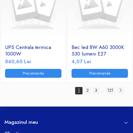
UPS Centrala termica
Bec led 8W A60 3000K
1000W
530 lumeni E27
840,60 Lei
4,07 Lei
Precomanda
Precomanda
1
2
3
121
...
Magazinul meu