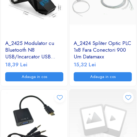
A_2425 Modulator cu
A_2424 Spliter Optic PLC
Bluetooth N8
1x8 Fara Conectori 900
USB/Incarcator USB
Um Datamaxx
2.1A/TF/FM Radio
18,39 Lei
15,32 Lei
Adauga in cos
Adauga in cos