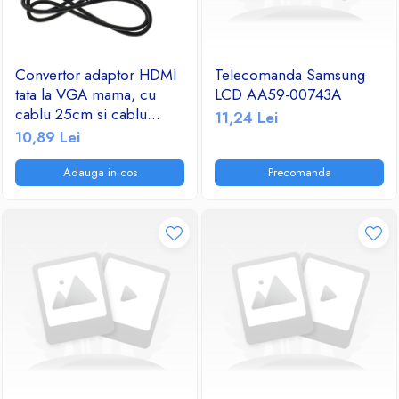
Convertor adaptor HDMI
Telecomanda Samsung
tata la VGA mama, cu
LCD AA59-00743A
cablu 25cm si cablu
11,24 Lei
audio jack 3.5mm tata-tata
10,89 Lei
Adauga in cos
Precomanda