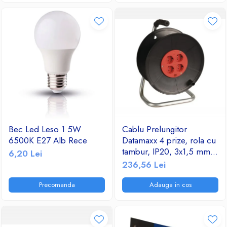
Bec Led Leso 1 5W
Cablu Prelungitor
6500K E27 Alb Rece
Datamaxx 4 prize, rola cu
tambur, IP20, 3x1,5 mmp,
6,20 Lei
3500W, 50 metri, maner
236,56 Lei
transport ergonomic,
rosu/negru
Precomanda
Adauga in cos