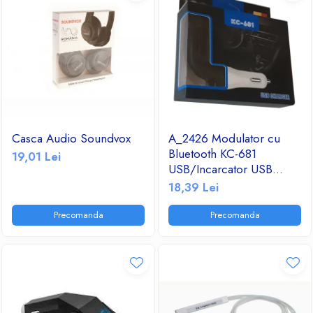
Casca Audio Soundvox
A_2426 Modulator cu
Bluetooth KC-681
19,01 Lei
USB/Incarcator USB
2.1A/TF/FM Radio
18,39 Lei
Precomanda
Precomanda