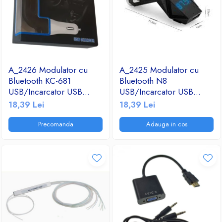
A_2426 Modulator cu
A_2425 Modulator cu
Bluetooth KC-681
Bluetooth N8
USB/Incarcator USB
USB/Incarcator USB
2.1A/TF/FM Radio
2.1A/TF/FM Radio
18,39 Lei
18,39 Lei
Precomanda
Adauga in cos