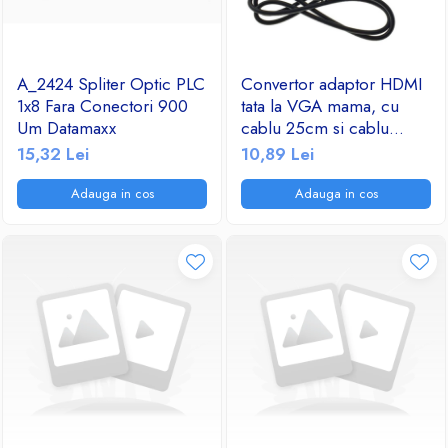
A_2424 Spliter Optic PLC
Convertor adaptor HDMI
1x8 Fara Conectori 900
tata la VGA mama, cu
Um Datamaxx
cablu 25cm si cablu
audio jack 3.5mm tata-tata
15,32 Lei
10,89 Lei
Adauga in cos
Adauga in cos