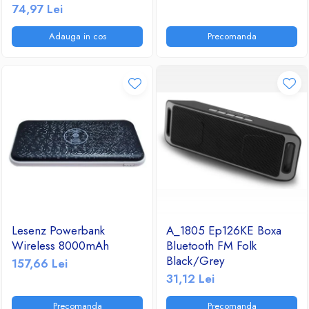
Visual Fault Locator
74,97 Lei
Ventilatoare
650nm corp de aluminiu
Adauga in cos
Precomanda
Lesenz Powerbank
A_1805 Ep126KE Boxa
Wireless 8000mAh
Bluetooth FM Folk
Black/Grey
157,66 Lei
31,12 Lei
Precomanda
Precomanda