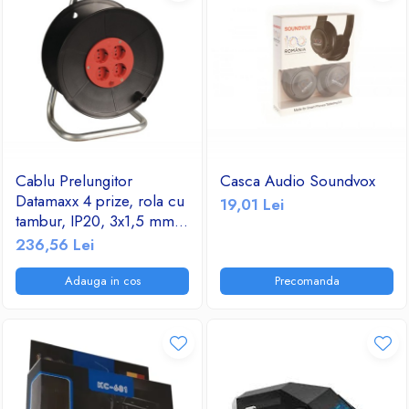
Cablu Prelungitor
Casca Audio Soundvox
Datamaxx 4 prize, rola cu
19,01 Lei
tambur, IP20, 3x1,5 mmp,
3500W, 50 metri, maner
236,56 Lei
transport ergonomic,
rosu/negru
Adauga in cos
Precomanda