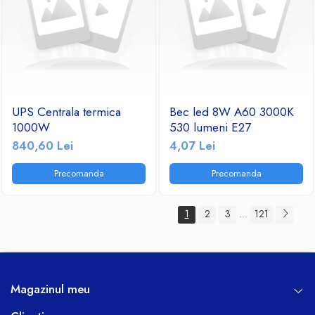
UPS Centrala termica
Bec led 8W A60 3000K
1000W
530 lumeni E27
840,60 Lei
4,07 Lei
Precomanda
Precomanda
1
2
3
121
...
Magazinul meu