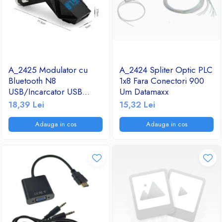
A_2425 Modulator cu
A_2424 Spliter Optic PLC
Bluetooth N8
1x8 Fara Conectori 900
USB/Incarcator USB
Um Datamaxx
2.1A/TF/FM Radio
18,39 Lei
15,32 Lei
Adauga in cos
Adauga in cos