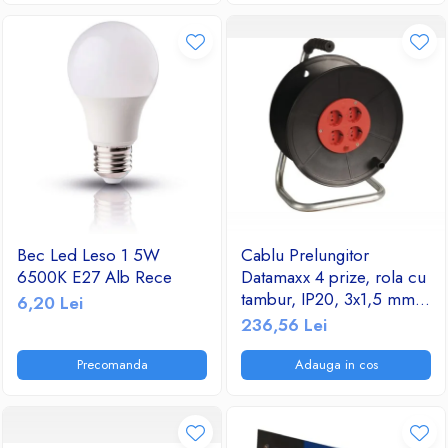
Bec Led Leso 1 5W
Cablu Prelungitor
6500K E27 Alb Rece
Datamaxx 4 prize, rola cu
tambur, IP20, 3x1,5 mmp,
6,20 Lei
3500W, 50 metri, maner
236,56 Lei
transport ergonomic,
rosu/negru
Precomanda
Adauga in cos