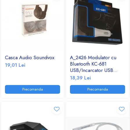
Casca Audio Soundvox
A_2426 Modulator cu
Bluetooth KC-681
19,01 Lei
USB/Incarcator USB
2.1A/TF/FM Radio
18,39 Lei
Precomanda
Precomanda