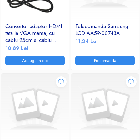
Convertor adaptor HDMI
Telecomanda Samsung
tata la VGA mama, cu
LCD AA59-00743A
cablu 25cm si cablu
11,24 Lei
audio jack 3.5mm tata-tata
10,89 Lei
Adauga in cos
Precomanda