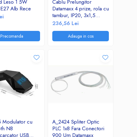
d Leso 1 5W
Cablu Prelungitor
E27 Alb Rece
Datamaxx 4 prize, rola cu
tambur, IP20, 3x1,5
ei
mmp, 3500W, 50 metri,
236,56 Lei
maner transport
ergonomic, rosu/negru
Precomanda
Adauga in cos
 Modulator cu
A_2424 Spliter Optic
oth N8
PLC 1x8 Fara Conectori
carcator USB
900 Um Datamaxx