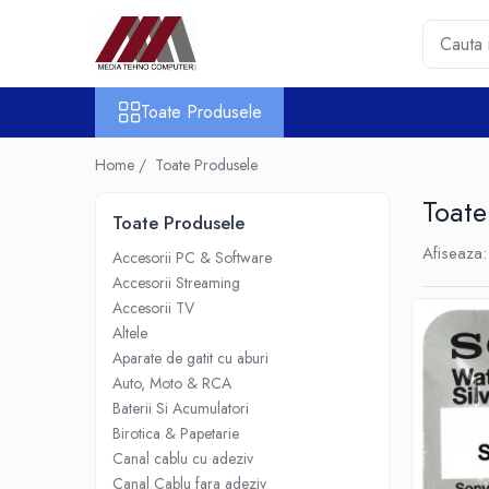
Toate Produsele
Toate Produsele
Accesorii PC & Software
HUB-uri USB
Home /
Toate Produsele
Periferice
Toate
Boxe PC
Toate Produsele
Card Reader
Afiseaza:
Accesorii PC & Software
Casti & Microfoane
Accesorii Streaming
Mouse
Accesorii TV
Tastaturi
Altele
Unitati Optice Externe
Aparate de gatit cu aburi
Auto, Moto & RCA
Webcam
Baterii Si Acumulatori
Software
Birotica & Papetarie
Surse
Canal cablu cu adeziv
Accesorii Streaming
Canal Cablu fara adeziv