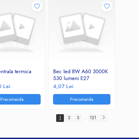
ntrala termica
Bec led 8W A60 3000K
530 lumeni E27
 Lei
4,07 Lei
Precomanda
Precomanda
1
2
3
121
...