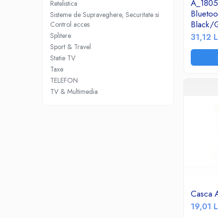
Birotica & Papetarie
A_1805
Retelistica
Accesorii Birou
Bluetoo
Sisteme de Supraveghere, Securitate si
Black/
Control acces
Distrugatoare documente si
Splitere
31,12 L
accesorii
Sport & Travel
Laminatoare
Statie TV
Canal cablu cu adeziv
Taxe
Canal Cablu fara adeziv
TELEFON
TV & Multimedia
Casa, Gradina si Bricolaj
Articole antidaunatori gradina
Bannere si ghirlande luminoase
decorative
Brichete
Casa Inteligenta
Intrerupatoare digitale
Panouri intrerupatoare si prize smart
Casca 
Prize Smart
19,01 L
Telecomenzi intrerupatoare digitale