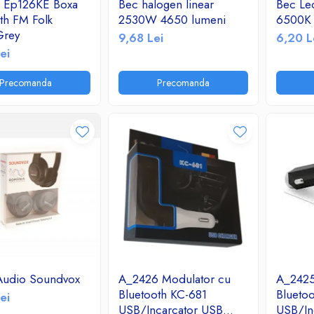
 Ep126KE Boxa
Bec halogen linear
Bec Le
th FM Folk
2530W 4650 lumeni
6500K 
Grey
9,68 Lei
6,20 L
ei
Precomanda
Precomanda
Audio Soundvox
A_2426 Modulator cu
A_2425
Bluetooth KC-681
Blueto
ei
USB/Incarcator USB
USB/In