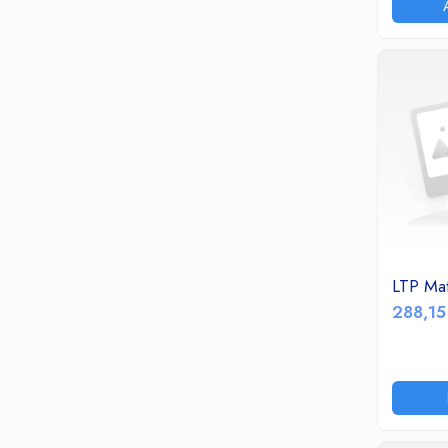
Termoizolatii si accesorii
Ventilatie si Climatizare
Accesorii climatizare
Aeroterme
Purificatoare si umidificatoare aer
Ventilatoare
Componente PC
Hard Disk-uri
Memorii RAM
Rack Hard-Disk
LTP Ma
Solid State Drive SSD-uri interne
288,15
Doze Rigips
Doze Zidarie
Electrocasnice
Aspiratoare
De Bucatarie