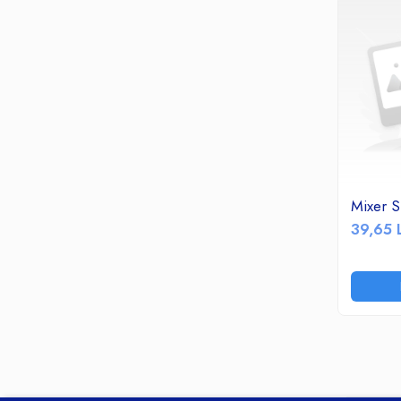
Aparate de gatit
Aparate de preparat desert
Blendere & tocatoare
Cantare de Bucatarie
Feliatoare
Fierbatoare apa
Gratare Electrice
Masini tocat electrice
Mixere
Mixer 
Plite electrice si pe gaz
39,65 
Prajitoare paine
Roboti de Bucatarie
Sandwich Maker&Grill
Storcatoare Fructe
Ingrijire Tesaturi
Fiare Calcat
Statii Calcat