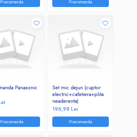
Precomanda
Precomanda
manda Panasonic
Set mic dejun (cuptor
electric+cafetiera+plita
neaderenta)
Lei
196,98 Lei
Precomanda
Precomanda