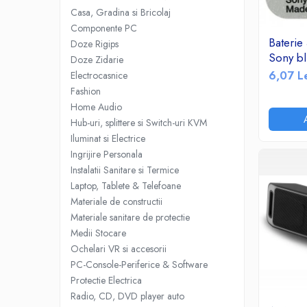
Accesorii TV
Casa, Gradina si Bricolaj
Componente PC
Telecomenzi
Bateri
Doze Rigips
Altele
Sony bli
Doze Zidarie
Aparate de gatit cu aburi
6,07 L
Electrocasnice
Auto, Moto & RCA
Fashion
Electronice Auto
Home Audio
Hub-uri, splittere si Switch-uri KVM
Accesorii Statii Radio
Iluminat si Electrice
Reparatii si echipamente auto
Ingrijire Personala
Echipamente pentru atelier
Instalatii Sanitare si Termice
Scule Auto
Laptop, Tablete & Telefoane
Materiale de constructii
Baterii Si Acumulatori
Materiale sanitare de protectie
Acumulatori
Medii Stocare
Baterii
Ochelari VR si accesorii
Baterii pentru Aparate Auditive
PC-Console-Periferice & Software
Protectie Electrica
Incarcatoare Baterii
Radio, CD, DVD player auto