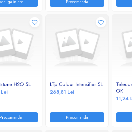
Adauga in cos
Precomanda
tstone H2O 5L
LTp Colour Intensifier 5L
Teleco
OK
 Lei
268,81 Lei
11,24 
Precomanda
Precomanda