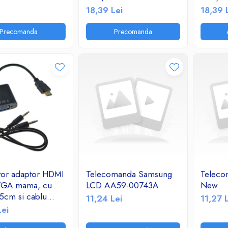
2.1A/TF/FM Radio
2.1A/T
18,39 Lei
18,39 
Precomanda
Precomanda
tor adaptor HDMI
Telecomanda Samsung
Teleco
 VGA mama, cu
LCD AA59-00743A
New
5cm si cablu
11,24 Lei
11,27 
ack 3.5mm tata-
Lei