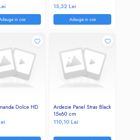
F/FM Radio
Lei
15,32 Lei
Adauga in cos
Adauga in cos
manda Dolce HD
Ardezie Panel Stras Black
15x60 cm
Lei
110,10 Lei