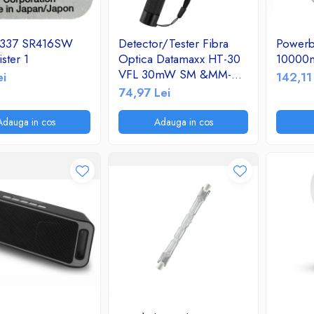
e 337 SR416SW
Detector/Tester Fibra
Powerb
ster 1
Optica Datamaxx HT-30
10000
VFL 30mW SM &MM-
ei
142,11
Visual Fault Locator
74,97 Lei
650nm corp de aluminiu
Adauga in cos
Adauga in cos