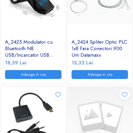
A_2425 Modulator cu
A_2424 Spliter Optic PLC
Bluetooth N8
1x8 Fara Conectori 900
USB/Incarcator USB
Um Datamaxx
2.1A/TF/FM Radio
18,39 Lei
15,32 Lei
Adauga in cos
Adauga in cos