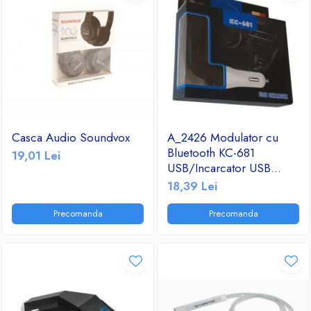
Casca Audio Soundvox
A_2426 Modulator cu
Bluetooth KC-681
19,01 Lei
USB/Incarcator USB
2.1A/TF/FM Radio
18,39 Lei
Precomanda
Precomanda