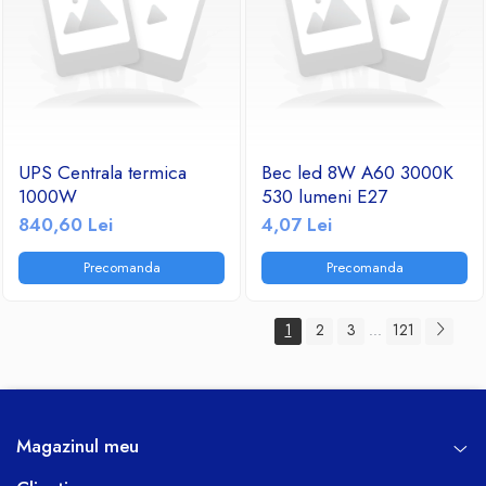
UPS Centrala termica
Bec led 8W A60 3000K
1000W
530 lumeni E27
840,60 Lei
4,07 Lei
Precomanda
Precomanda
1
2
3
121
...
Magazinul meu