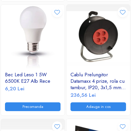
Bec Led Leso 1 5W
Cablu Prelungitor
6500K E27 Alb Rece
Datamaxx 4 prize, rola cu
tambur, IP20, 3x1,5 mmp,
6,20 Lei
3500W, 50 metri, maner
236,56 Lei
transport ergonomic,
rosu/negru
Precomanda
Adauga in cos