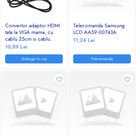
Convertor adaptor HDMI
Telecomanda Samsung
tata la VGA mama, cu
LCD AA59-00743A
cablu 25cm si cablu
11,24 Lei
audio jack 3.5mm tata-tata
10,89 Lei
Adauga in cos
Precomanda