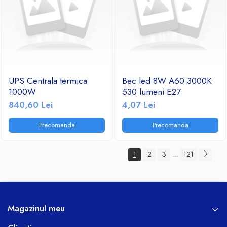
UPS Centrala termica
Bec led 8W A60 3000K
1000W
530 lumeni E27
840,60 Lei
4,07 Lei
Precomanda
Precomanda
1
2
3
121
...
Magazinul meu