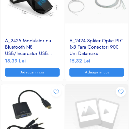
A_2425 Modulator cu
A_2424 Spliter Optic PLC
Bluetooth N8
1x8 Fara Conectori 900
USB/Incarcator USB
Um Datamaxx
2.1A/TF/FM Radio
18,39 Lei
15,32 Lei
Adauga in cos
Adauga in cos