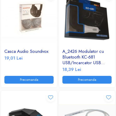
Casca Audio Soundvox
A_2426 Modulator cu
Bluetooth KC-681
19,01 Lei
USB/Incarcator USB
2.1A/TF/FM Radio
18,39 Lei
Precomanda
Precomanda