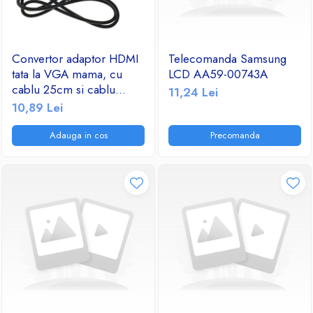
Convertor adaptor HDMI
Telecomanda Samsung
tata la VGA mama, cu
LCD AA59-00743A
cablu 25cm si cablu
11,24 Lei
audio jack 3.5mm tata-tata
10,89 Lei
Adauga in cos
Precomanda