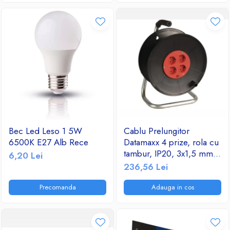
Bec Led Leso 1 5W
Cablu Prelungitor
6500K E27 Alb Rece
Datamaxx 4 prize, rola cu
tambur, IP20, 3x1,5 mmp,
6,20 Lei
3500W, 50 metri, maner
236,56 Lei
transport ergonomic,
rosu/negru
Precomanda
Adauga in cos