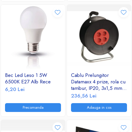
Bec Led Leso 1 5W
Cablu Prelungitor
6500K E27 Alb Rece
Datamaxx 4 prize, rola cu
tambur, IP20, 3x1,5 mmp,
6,20 Lei
3500W, 50 metri, maner
236,56 Lei
transport ergonomic,
rosu/negru
Precomanda
Adauga in cos