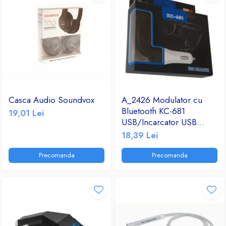
Casca Audio Soundvox
A_2426 Modulator cu
Bluetooth KC-681
19,01 Lei
USB/Incarcator USB
2.1A/TF/FM Radio
18,39 Lei
Precomanda
Precomanda