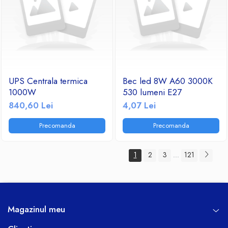
UPS Centrala termica
Bec led 8W A60 3000K
1000W
530 lumeni E27
840,60 Lei
4,07 Lei
Precomanda
Precomanda
1
2
3
121
...
Magazinul meu