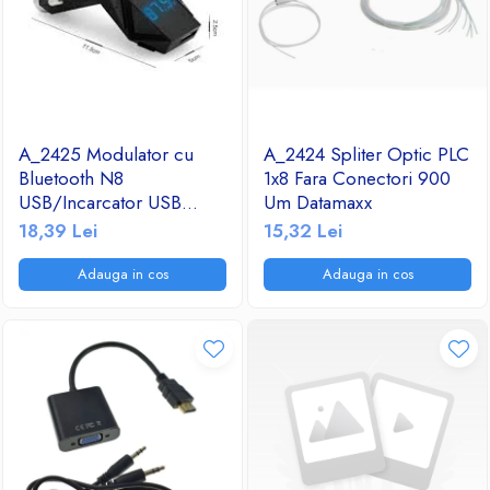
A_2425 Modulator cu
A_2424 Spliter Optic PLC
Bluetooth N8
1x8 Fara Conectori 900
USB/Incarcator USB
Um Datamaxx
2.1A/TF/FM Radio
18,39 Lei
15,32 Lei
Adauga in cos
Adauga in cos