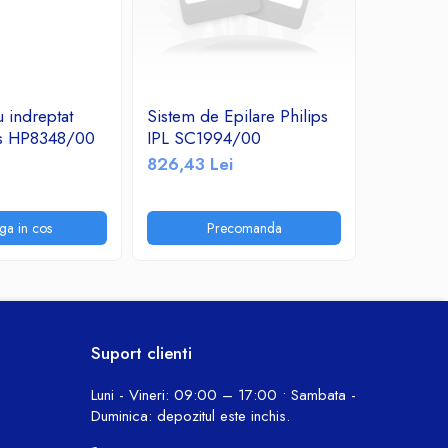
u indreptat
Sistem de Epilare Philips
A_2041 
ips HP8348/00
IPL SC1994/00
curatare 
826,43 Lei
435,60 
ga in cos
Precomanda
P
Suport clienti
Luni - Vineri: 09:00 – 17:00 • Sambata -
Duminica: depozitul este inchis.