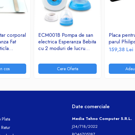
ar corporal
ECM001B Pompa de san
Placa pentr
nza Fat
electrica Esperanza Bebita
parul Phil
icla
cu 2 moduri de lucru
159,38 Lei
kg Alb
stimulare si aspirare 9
a 180 kg,
niveluri, 3 surse de
alimentare
n cos
Cere Oferta
Adau
Date comerciale
Media Tehno Computer S.R.L.
 Plata
J34/718/2022
e Retur
RO46705387