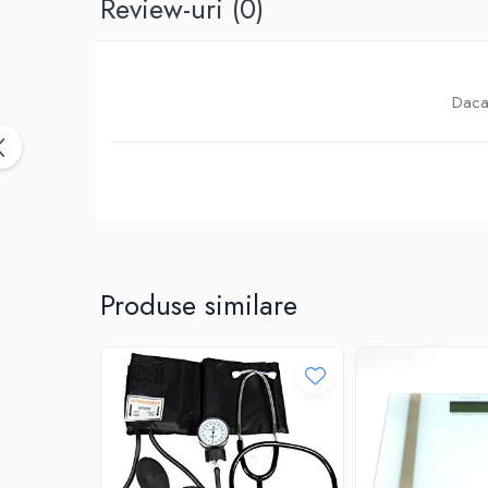
Review-uri
(0)
Birotica & Papetarie
Accesorii Birou
Distrugatoare documente si
accesorii
Daca 
Laminatoare
Canal cablu cu adeziv
Canal Cablu fara adeziv
Casa, Gradina si Bricolaj
Articole antidaunatori gradina
Bannere si ghirlande luminoase
decorative
Produse similare
Brichete
Casa Inteligenta
Intrerupatoare digitale
Panouri intrerupatoare si prize smart
Prize Smart
Telecomenzi intrerupatoare digitale