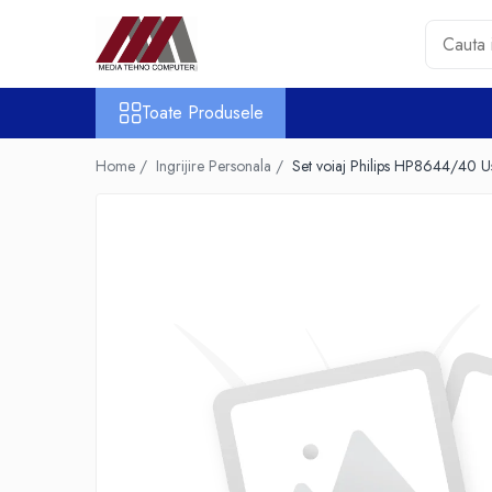
Toate Produsele
Toate Produsele
Accesorii PC & Software
HUB-uri USB
Home /
Ingrijire Personala /
Set voiaj Philips HP8644/40 U
Periferice
Boxe PC
Card Reader
Casti & Microfoane
Mouse
Tastaturi
Unitati Optice Externe
Webcam
Software
Surse
Accesorii Streaming