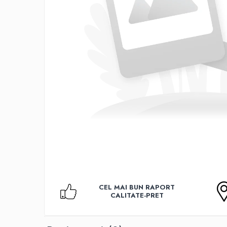
Accesorii TV
Telecomenzi
Altele
Aparate de gatit cu aburi
Auto, Moto & RCA
Electronice Auto
Accesorii Statii Radio
Reparatii si echipamente auto
Echipamente pentru atelier
Scule Auto
Baterii Si Acumulatori
Acumulatori
Baterii
CEL MAI BUN RAPORT
Baterii pentru Aparate Auditive
CALITATE-PRET
Incarcatoare Baterii