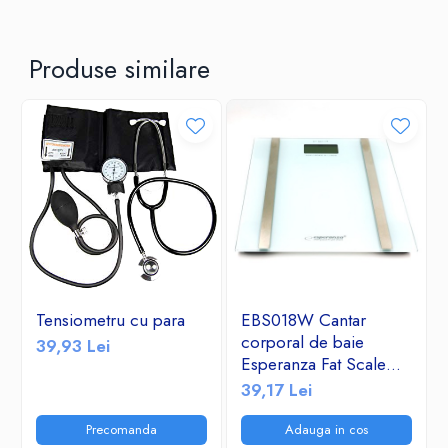
Produse similare
Tensiometru cu para
EBS018W Cantar
corporal de baie
39,93 Lei
Esperanza Fat Scale
Samba sticla securizata
39,17 Lei
180kg Alb Sarcina
maxima 180 kg, Afisaj
Precomanda
Adauga in cos