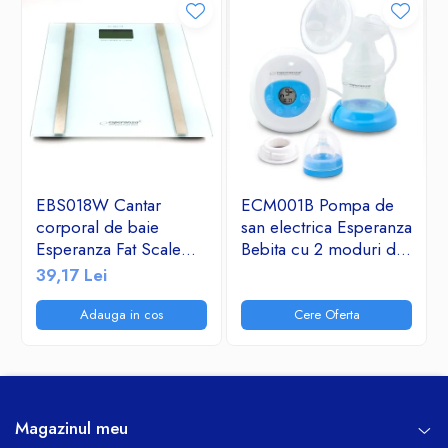
EBS018W Cantar
ECM001B Pompa de
corporal de baie
san electrica Esperanza
Esperanza Fat Scale
Bebita cu 2 moduri de
Samba sticla securizata
lucru stimulare si
39,17 Lei
180kg Alb Sarcina
aspirare 9 niveluri, 3
maxima 180 kg, Afisaj
surse de alimentare
Adauga in cos
Cere Oferta
Digital
Magazinul meu