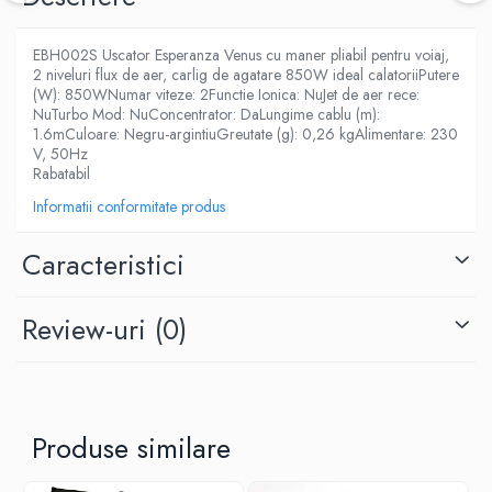
EBH002S Uscator Esperanza Venus cu maner pliabil pentru voiaj,
2 niveluri flux de aer, carlig de agatare 850W ideal calatoriiPutere
(W): 850WNumar viteze: 2Functie Ionica: NuJet de aer rece:
NuTurbo Mod: NuConcentrator: DaLungime cablu (m):
1.6mCuloare: Negru-argintiuGreutate (g): 0,26 kgAlimentare: 230
V, 50Hz
Rabatabil
Informatii conformitate produs
Caracteristici
Review-uri
(0)
Produse similare