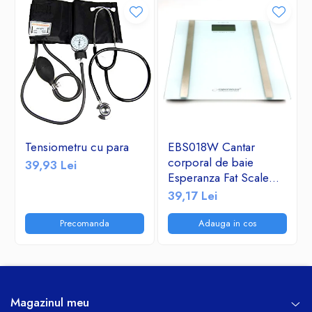
Tensiometru cu para
EBS018W Cantar
corporal de baie
39,93 Lei
Esperanza Fat Scale
Samba sticla securizata
39,17 Lei
180kg Alb Sarcina
maxima 180 kg, Afisaj
Precomanda
Adauga in cos
Digital
Magazinul meu