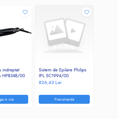
u indreptat
Sistem de Epilare Philips
A_2041 
ips HP8348/00
IPL SC1994/00
curatare 
826,43 Lei
435,60 
ga in cos
Precomanda
P