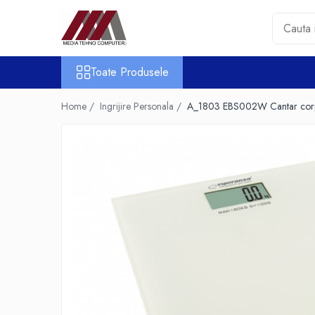
Toate Produsele
Toate Produsele
Accesorii PC & Software
HUB-uri USB
Home /
Ingrijire Personala /
A_1803 EBS002W Cantar corpora
Periferice
Boxe PC
Card Reader
Casti & Microfoane
Mouse
Tastaturi
Unitati Optice Externe
Webcam
Software
Surse
Accesorii Streaming