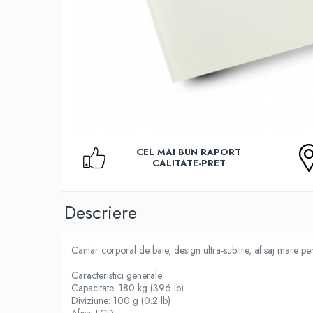
Accesorii TV
Telecomenzi
Altele
Aparate de gatit cu aburi
Auto, Moto & RCA
Electronice Auto
Accesorii Statii Radio
Reparatii si echipamente auto
CEL MAI BUN RAPORT
CALITATE-PRET
Echipamente pentru atelier
Scule Auto
Descriere
Baterii Si Acumulatori
Acumulatori
Baterii
Cantar corporal de baie, design ultra-subtire, afisaj mare pent
Baterii pentru Aparate Auditive
Caracteristici generale:
Capacitate: 180 kg (396 lb)
Incarcatoare Baterii
Diviziune: 100 g (0.2 lb)
Afisaj LCD