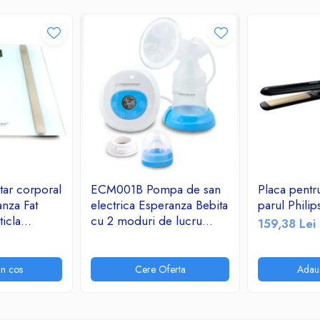
ar corporal
ECM001B Pompa de san
Placa pentr
nza Fat
electrica Esperanza Bebita
parul Phil
icla
cu 2 moduri de lucru
159,38 Lei
kg Alb
stimulare si aspirare 9
a 180 kg,
niveluri, 3 surse de
alimentare
n cos
Cere Oferta
Adau