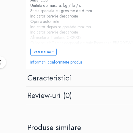
Birotica & Papetarie
Unitate de masura: kg / lb / st
Accesorii Birou
Sticla speciala cu grosime de 6 mm
Indicator baterie descarcata
Distrugatoare documente si
Oprire automata
accesorii
Indicator depasire greutate maxima
Indicator baterie descarcata
Laminatoare
Alimentare: 1 baterie CR2032
Canal cablu cu adeziv
Culoare: albCantar corporal de baie Esperanza EBS002W!
Canal Cablu fara adeziv
Vezi mai mult
Casa, Gradina si Bricolaj
Informatii conformitate produs
Articole antidaunatori gradina
Bannere si ghirlande luminoase
Caracteristici
decorative
Brichete
Review-uri
(0)
Casa Inteligenta
Intrerupatoare digitale
Panouri intrerupatoare si prize smart
Prize Smart
Produse similare
Telecomenzi intrerupatoare digitale