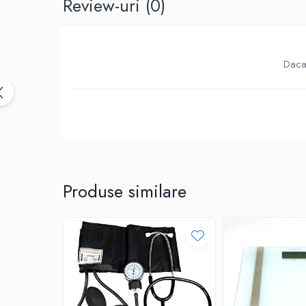
Review-uri
(0)
Birotica & Papetarie
Accesorii Birou
Distrugatoare documente si
accesorii
Daca 
Laminatoare
Canal cablu cu adeziv
Canal Cablu fara adeziv
Casa, Gradina si Bricolaj
Articole antidaunatori gradina
Bannere si ghirlande luminoase
decorative
Produse similare
Brichete
Casa Inteligenta
Intrerupatoare digitale
Panouri intrerupatoare si prize smart
Prize Smart
Telecomenzi intrerupatoare digitale