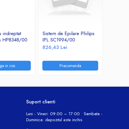
u indreptat
Sistem de Epilare Philips
A_2041 
ips HP8348/00
IPL SC1994/00
curatare 
826,43 Lei
435,60 
ga in cos
Precomanda
P
Suport clienti
Luni - Vineri: 09:00 – 17:00 • Sambata -
Duminica: depozitul este inchis.