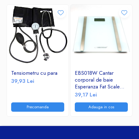
Tensiometru cu para
EBS018W Cantar
corporal de baie
39,93 Lei
Esperanza Fat Scale
Samba sticla securizata
39,17 Lei
180kg Alb Sarcina
maxima 180 kg, Afisaj
Precomanda
Adauga in cos
Digital