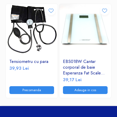
Tensiometru cu para
EBS018W Cantar
corporal de baie
39,93 Lei
Esperanza Fat Scale
Samba sticla securizata
39,17 Lei
180kg Alb Sarcina
maxima 180 kg, Afisaj
Precomanda
Adauga in cos
Digital