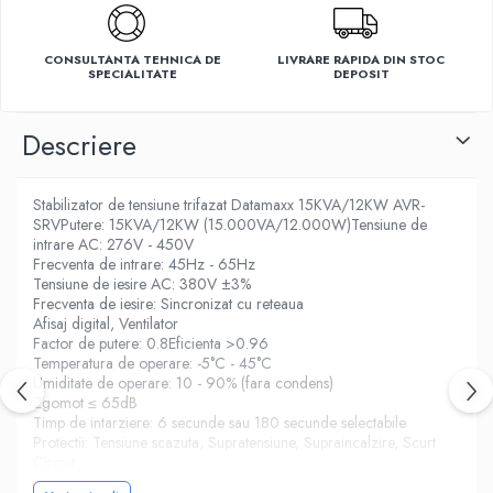
Ventilatoare
CONSULTANTA TEHNICA DE
LIVRARE RAPIDA DIN STOC
SPECIALITATE
DEPOSIT
Descriere
Stabilizator de tensiune trifazat Datamaxx 15KVA/12KW AVR-
SRVPutere: 15KVA/12KW (15.000VA/12.000W)Tensiune de
intrare AC: 276V - 450V
Frecventa de intrare: 45Hz - 65Hz
Tensiune de iesire AC: 380V ±3%
Frecventa de iesire: Sincronizat cu reteaua
Afisaj digital, Ventilator
Factor de putere: 0.8Eficienta >0.96
Temperatura de operare: -5°C - 45°C
Umiditate de operare: 10 - 90% (fara condens)
Zgomot ≤ 65dB
Timp de intarziere: 6 secunde sau 180 secunde selectabile
Protectii: Tensiune scazuta, Supratensiune, Supraincalzire, Scurt
Circuit
Clasa IP: IP20 (utilizare la interior)