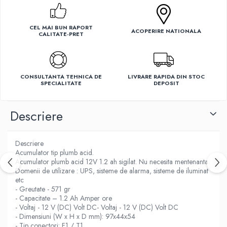
Ventilatoare
CEL MAI BUN RAPORT
ACOPERIRE NATIONALA
CALITATE-PRET
CONSULTANTA TEHNICA DE
LIVRARE RAPIDA DIN STOC
SPECIALITATE
DEPOSIT
Descriere
Descriere
Acumulator tip plumb acid.
Acumulator plumb acid 12V 1.2 ah sigilat. Nu necesita mentenanta.
Domenii de utilizare : UPS, sisteme de alarma, sisteme de iluminat
etc
- Greutate - 571 gr
- Capacitate – 1.2 Ah Amper ore
- Voltaj - 12 V (DC) Volt DC- Voltaj - 12 V (DC) Volt DC
- Dimensiuni (W x H x D mm): 97x44x54
- Tip conectori: F1 / T1